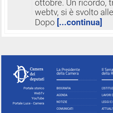
ottobre. Un ricordo, 
webtv, si è svolto all
Dopo
[...continua]
La Presidente
Il Sen
della Camera
della 
Portale storico
BIOGRAFIA
L'ISTITU
WebTv
AGENDA
LAVORI 
YouTube
NOTIZIE
LEGGI E
Portale Luce - Camera
COMUNICATI
ATTUALI