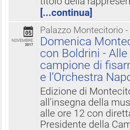
titolo della rapprese
[...continua]
Palazzo Montecitorio -
05
Domenica Monteci
NOVEMBRE
2017
con Boldrini - All
campione di fisar
e l’Orchestra Nap
Edizione di Montecit
all'insegna della mus
alle ore 12 con diret
Presidente della Came