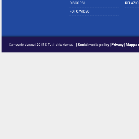
DISCORSI
RELAZIO
FOTO/VIDEO
Social media policy
Privacy
Mappa d
Camera dei deputati 2015 © Tutti i diritti riservati