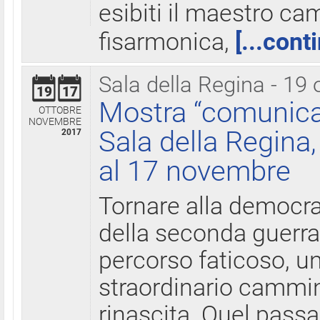
esibiti il maestro c
fisarmonica,
[...cont
Sala della Regina - 19 
19
17
Mostra “comunica
OTTOBRE
NOVEMBRE
Sala della Regina,
2017
al 17 novembre
Tornare alla democra
della seconda guerra 
percorso faticoso, 
straordinario cammin
rinascita. Quel pass