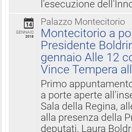
l'esecuzione dell'Inn
Palazzo Montecitorio
14
Montecitorio a po
GENNAIO
2018
Presidente Boldri
gennaio Alle 12 c
Vince Tempera all
Primo appuntamento 
a porte aperte all'in
Sala della Regina, all
alla presenza della 
deputati, Laura Boldri