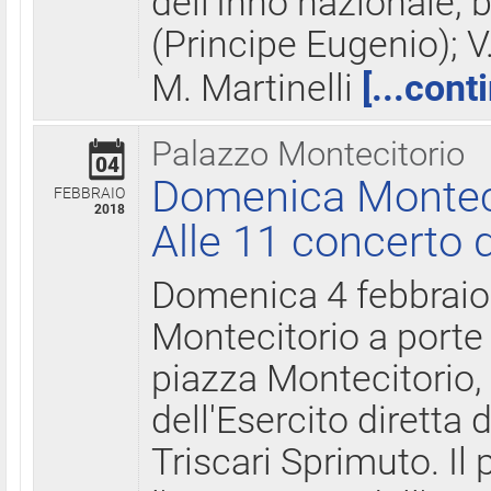
dell'Inno nazionale, 
(Principe Eugenio); V
M. Martinelli
[...cont
Palazzo Montecitorio
04
Domenica Montecit
FEBBRAIO
2018
Alle 11 concerto d
Domenica 4 febbrai
Montecitorio a porte 
piazza Montecitorio, 
dell'Esercito diretta
Triscari Sprimuto. I