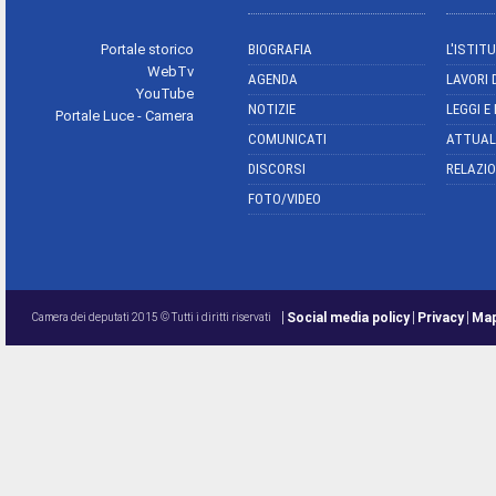
Portale storico
BIOGRAFIA
L'ISTIT
WebTv
AGENDA
LAVORI 
YouTube
NOTIZIE
LEGGI E
Portale Luce - Camera
COMUNICATI
ATTUAL
DISCORSI
RELAZIO
FOTO/VIDEO
Social media policy
Privacy
Map
Camera dei deputati 2015 © Tutti i diritti riservati