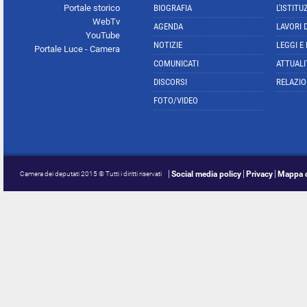
Portale storico
BIOGRAFIA
L'ISTITU
WebTv
AGENDA
LAVORI 
YouTube
NOTIZIE
LEGGI E
Portale Luce - Camera
COMUNICATI
ATTUALI
DISCORSI
RELAZIO
FOTO/VIDEO
Social media policy
Privacy
Mappa d
Camera dei deputati 2015 © Tutti i diritti riservati