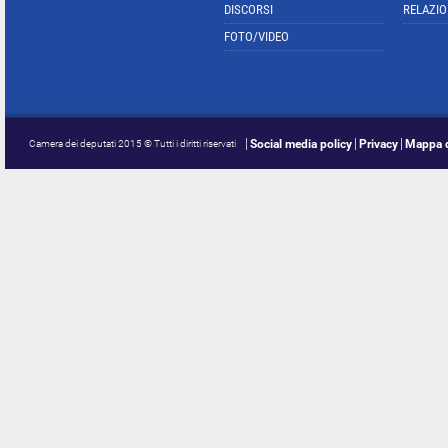
DISCORSI
RELAZIO
FOTO/VIDEO
Social media policy
Privacy
Mappa d
Camera dei deputati 2015 © Tutti i diritti riservati