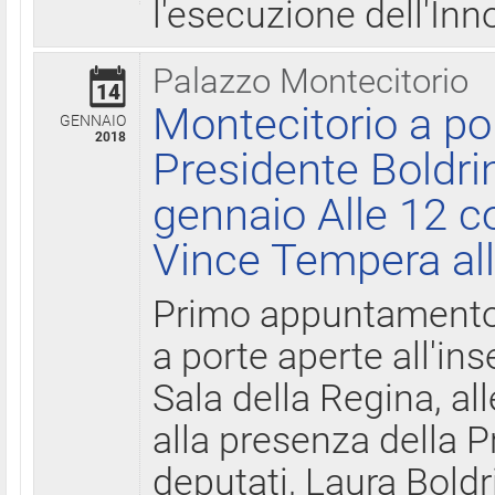
l'esecuzione dell'Inn
Palazzo Montecitorio
14
Montecitorio a po
GENNAIO
2018
Presidente Boldri
gennaio Alle 12 c
Vince Tempera all
Primo appuntamento 
a porte aperte all'in
Sala della Regina, all
alla presenza della 
deputati, Laura Boldri