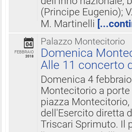
dell'Inno nazionale, 
(Principe Eugenio); V
M. Martinelli
[...cont
Palazzo Montecitorio
04
Domenica Montecit
FEBBRAIO
2018
Alle 11 concerto d
Domenica 4 febbrai
Montecitorio a porte 
piazza Montecitorio, 
dell'Esercito diretta
Triscari Sprimuto. I