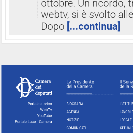
ottobre. Un ricordo, 
webtv, si è svolto all
Dopo
[...continua]
La Presidente
Il Sen
della Camera
della 
Portale storico
BIOGRAFIA
L'ISTITU
WebTv
AGENDA
LAVORI 
YouTube
NOTIZIE
LEGGI E
Portale Luce - Camera
COMUNICATI
ATTUALI