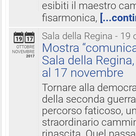
esibiti il maestro c
fisarmonica,
[...cont
Sala della Regina - 19 
19
17
Mostra “comunica
OTTOBRE
NOVEMBRE
Sala della Regina,
2017
al 17 novembre
Tornare alla democra
della seconda guerra 
percorso faticoso, 
straordinario cammin
rinascita. Quel pass