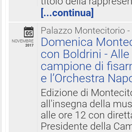
titolo della rapprese
[...continua]
Palazzo Montecitorio -
05
Domenica Monteci
NOVEMBRE
2017
con Boldrini - All
campione di fisar
e l’Orchestra Nap
Edizione di Montecit
all'insegna della mus
alle ore 12 con diret
Presidente della Came