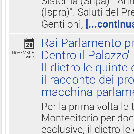
Sistema (Snpa) - Ann
(Ispra)". Saluti del P
Gentiloni,
[...continu
Rai Parlamento pr
20
Dentro il Palazzo"
NOVEMBRE
2017
Il dietro le quint
il racconto dei pro
macchina parlam
Per la prima volta le
Montecitorio per do
esclusive, il dietro le