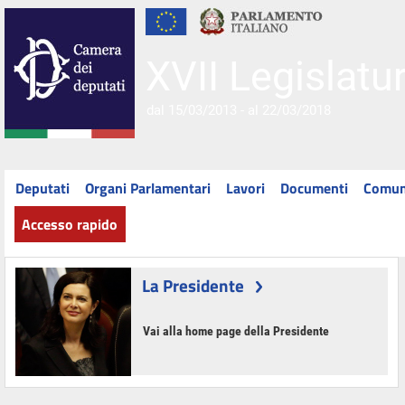
XVII Legislatu
dal 15/03/2013 - al 22/03/2018
Deputati
Organi Parlamentari
Lavori
Documenti
Comun
Accesso rapido
La Presidente
Vai alla home page della Presidente