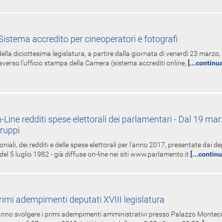
istema accredito per cineoperatori e fotografi
ella diciottesima legislatura, a partire dalla giornata di venerdì 23 marzo, 
averso l'ufficio stampa della Camera (sistema accrediti online,
[...continu
-Line redditi spese elettorali dei parlamentari - Dal 19 mar
Gruppi
oniali, dei redditi e delle spese elettorali per l'anno 2017, presentate dai de
 del 5 luglio 1982 - già diffuse on-line nei siti www.parlamento.it
[...contin
rimi adempimenti deputati XVIII legislatura
tranno svolgere i primi adempimenti amministrativi presso Palazzo Montecit