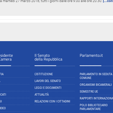
 martedì 27 marzo 2018, tutti i giorni dalle ore 9.00 alle ore 20.30.
[...co
esidente
Il Senato
Parlamento.it
 Camera
della Repubblica
FIA
L'ISTITUZIONE
PARLAMENTO IN SEDUTA
COMUNE
A
LAVORI DEL SENATO
ORGANISMI BICAMERALI
LEGGI E DOCUMENTI
SEMESTRE UE
CATI
ATTUALITÀ
RAPPORTI INTERNAZIONA
SI
RELAZIONI CON I CITTADINI
POLO BIBLIOTECARIO
IDEO
PARLAMENTARE