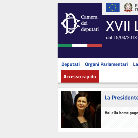
XVII 
dal 15/03/2013 
Deputati
Organi Parlamentari
La
Accesso rapido
La President
Vai alla home page