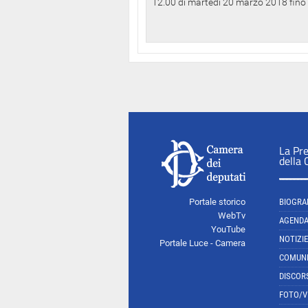
12.00 di martedì 20 marzo 2018 fino a
La Pr
della
Portale storico
BIOGRA
WebTv
AGEND
YouTube
NOTIZIE
Portale Luce - Camera
COMUNI
DISCOR
FOTO/V