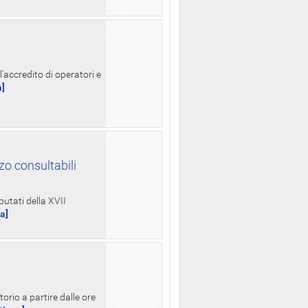
l'accredito di operatori e
a]
zo consultabili
putati della XVII
ua]
orio a partire dalle ore