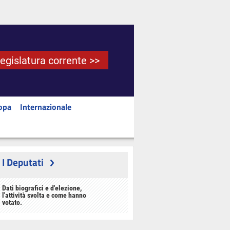
Legislatura corrente >>
opa
Internazionale
I Deputati
Dati biografici e d'elezione,
l'attività svolta e come hanno
votato.