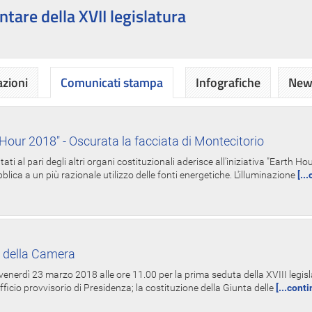
ntare della XVII legislatura
azioni
Comunicati stampa
Infografiche
News
Hour 2018" - Oscurata la facciata di Montecitorio
i al pari degli altri organi costituzionali aderisce all'iniziativa "Earth 
lica a un più razionale utilizzo delle fonti energetiche. L'illuminazione
[..
 della Camera
nerdì 23 marzo 2018 alle ore 11.00 per la prima seduta della XVIII legisla
Ufficio provvisorio di Presidenza; la costituzione della Giunta delle
[...cont