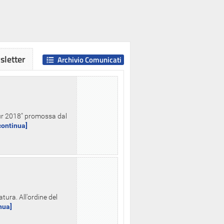
letter
Archivio Comunicati
Hour 2018" promossa dal
.continua]
tura. All'ordine del
inua]