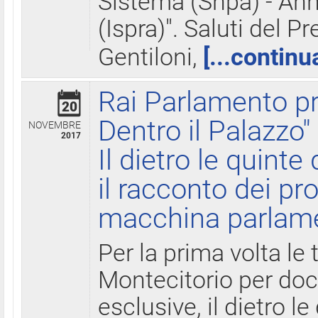
Sistema (Snpa) - Ann
(Ispra)". Saluti del P
Gentiloni,
[...continu
Rai Parlamento pr
20
Dentro il Palazzo"
NOVEMBRE
2017
Il dietro le quint
il racconto dei pro
macchina parlam
Per la prima volta le
Montecitorio per do
esclusive, il dietro le