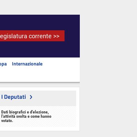
Legislatura corrente >>
opa
Internazionale
I Deputati
Dati biografici e d'elezione,
l'attività svolta e come hanno
votato.