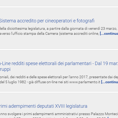
istema accredito per cineoperatori e fotografi
ella diciottesima legislatura, a partire dalla giornata di venerdì 23 marzo, 
averso l'ufficio stampa della Camera (sistema accrediti online,
[...continu
-Line redditi spese elettorali dei parlamentari - Dal 19 mar
Gruppi
oniali, dei redditi e delle spese elettorali per l'anno 2017, presentate dai de
 del 5 luglio 1982 - già diffuse on-line nei siti www.parlamento.it
[...contin
rimi adempimenti deputati XVIII legislatura
tranno svolgere i primi adempimenti amministrativi presso Palazzo Montecit