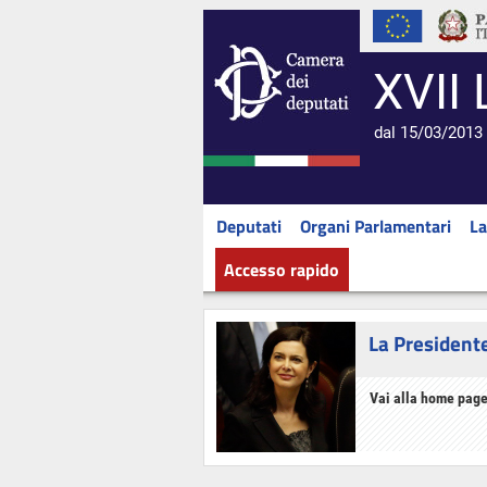
XVII 
dal 15/03/2013 
Deputati
Organi Parlamentari
La
Accesso rapido
La President
Vai alla home page