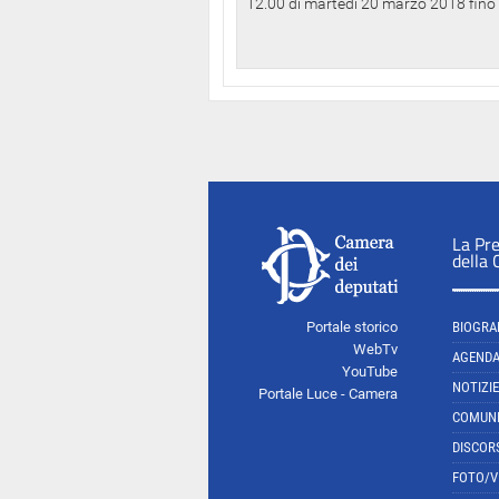
12.00 di martedì 20 marzo 2018 fino a
La Pr
della
Portale storico
BIOGRA
WebTv
AGEND
YouTube
NOTIZIE
Portale Luce - Camera
COMUNI
DISCOR
FOTO/V