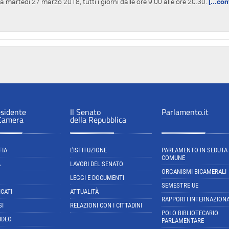
 martedì 27 marzo 2018, tutti i giorni dalle ore 9.00 alle ore 20.30.
[...co
esidente
Il Senato
Parlamento.it
 Camera
della Repubblica
FIA
L'ISTITUZIONE
PARLAMENTO IN SEDUTA
COMUNE
A
LAVORI DEL SENATO
ORGANISMI BICAMERALI
LEGGI E DOCUMENTI
SEMESTRE UE
CATI
ATTUALITÀ
RAPPORTI INTERNAZIONA
SI
RELAZIONI CON I CITTADINI
POLO BIBLIOTECARIO
IDEO
PARLAMENTARE