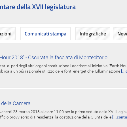
ntare della XVII legislatura
azioni
Comunicati stampa
Infografiche
News
Hour 2018" - Oscurata la facciata di Montecitorio
i al pari degli altri organi costituzionali aderisce all'iniziativa "Earth 
lica a un più razionale utilizzo delle fonti energetiche. L'illuminazione
[..
 della Camera
nerdì 23 marzo 2018 alle ore 11.00 per la prima seduta della XVIII legisla
Ufficio provvisorio di Presidenza; la costituzione della Giunta delle
[...cont