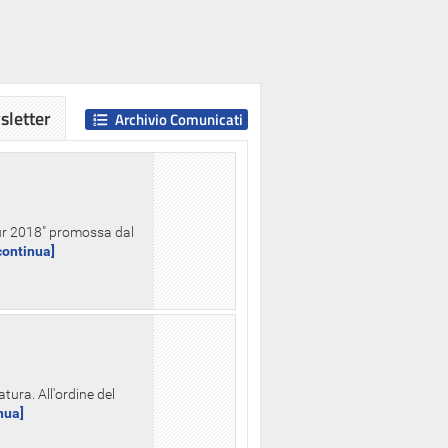
letter
Archivio Comunicati
Hour 2018" promossa dal
.continua]
tura. All'ordine del
inua]