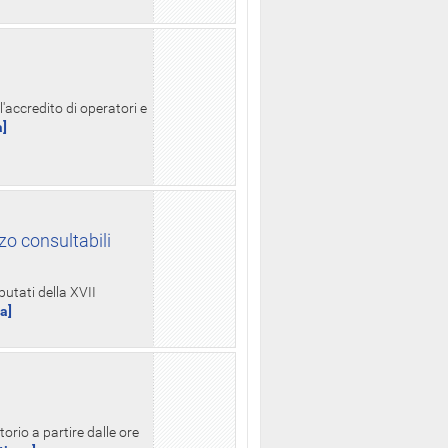
l'accredito di operatori e
a]
zo consultabili
putati della XVII
ua]
orio a partire dalle ore