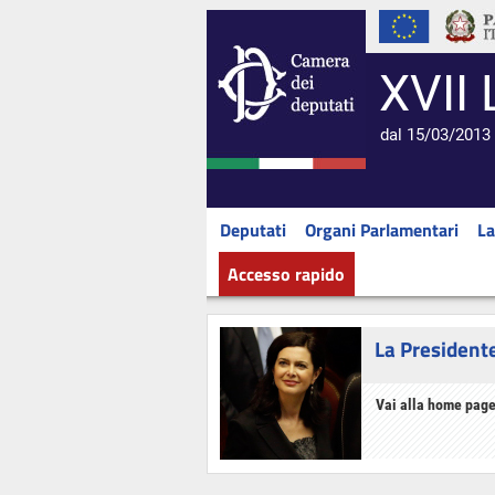
XVII 
dal 15/03/2013 
Deputati
Organi Parlamentari
La
Accesso rapido
La President
Vai alla home page