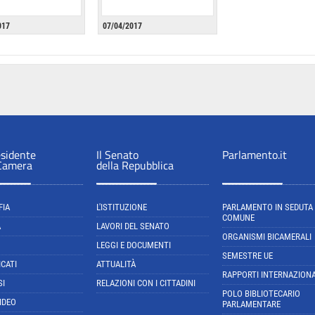
017
07/04/2017
esidente
Il Senato
Parlamento.it
 Camera
della Repubblica
FIA
L'ISTITUZIONE
PARLAMENTO IN SEDUTA
COMUNE
A
LAVORI DEL SENATO
ORGANISMI BICAMERALI
LEGGI E DOCUMENTI
SEMESTRE UE
CATI
ATTUALITÀ
RAPPORTI INTERNAZIONA
SI
RELAZIONI CON I CITTADINI
POLO BIBLIOTECARIO
IDEO
PARLAMENTARE