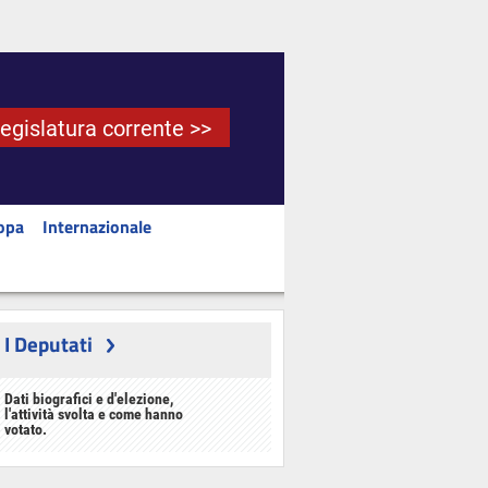
Legislatura corrente >>
opa
Internazionale
I Deputati
Dati biografici e d'elezione,
l'attività svolta e come hanno
votato.