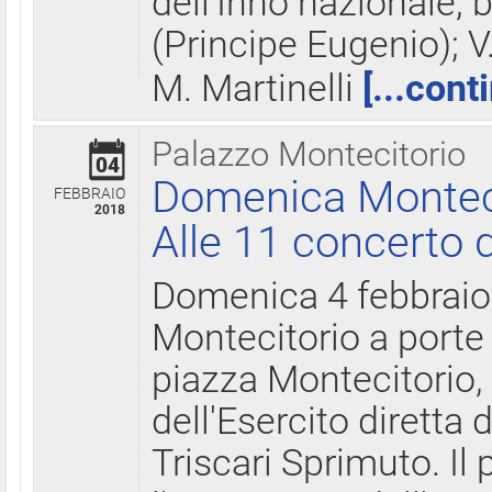
dell'Inno nazionale, 
(Principe Eugenio); V
M. Martinelli
[...cont
Palazzo Montecitorio
04
Domenica Montecit
FEBBRAIO
2018
Alle 11 concerto d
Domenica 4 febbrai
Montecitorio a porte 
piazza Montecitorio, 
dell'Esercito diretta
Triscari Sprimuto. I