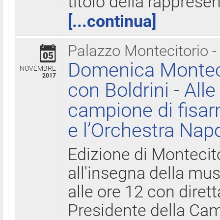
titolo della rapprese
[...continua]
Palazzo Montecitorio -
05
Domenica Monteci
NOVEMBRE
2017
con Boldrini - All
campione di fisar
e l’Orchestra Nap
Edizione di Montecit
all'insegna della mus
alle ore 12 con diret
Presidente della Came