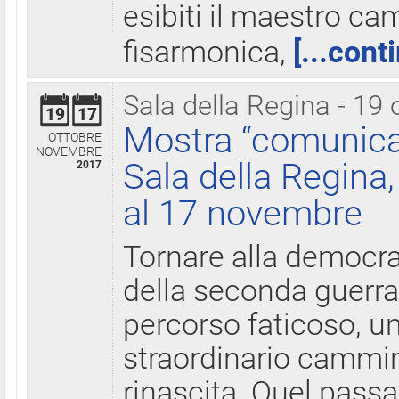
esibiti il maestro c
fisarmonica,
[...cont
Sala della Regina - 19 
19
17
Mostra “comunica
OTTOBRE
NOVEMBRE
Sala della Regina,
2017
al 17 novembre
Tornare alla democra
della seconda guerra 
percorso faticoso, 
straordinario cammin
rinascita. Quel pass