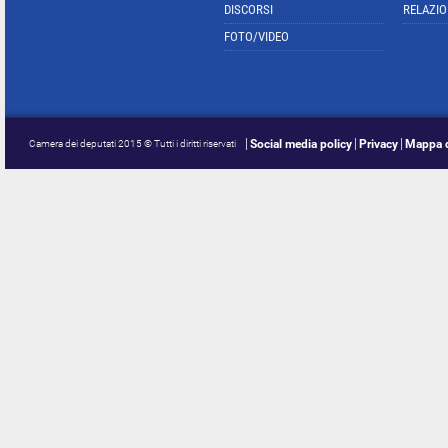
DISCORSI
RELAZIO
FOTO/VIDEO
Social media policy
Privacy
Mappa d
Camera dei deputati 2015 © Tutti i diritti riservati