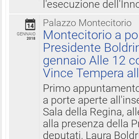
l'esecuzione dell'Inn
Palazzo Montecitorio
14
Montecitorio a po
GENNAIO
2018
Presidente Boldri
gennaio Alle 12 c
Vince Tempera all
Primo appuntamento 
a porte aperte all'in
Sala della Regina, all
alla presenza della 
deputati, Laura Boldri