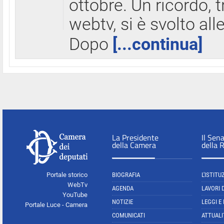
ottobre. Un ricordo, 
webtv, si è svolto all
Dopo
[...continua]
La Presidente
Il Sen
della Camera
della 
Portale storico
BIOGRAFIA
L'ISTITU
WebTv
AGENDA
LAVORI 
YouTube
NOTIZIE
LEGGI E
Portale Luce - Camera
COMUNICATI
ATTUALI