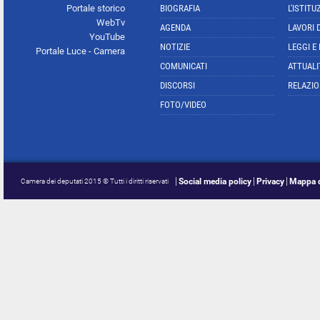
Portale storico
BIOGRAFIA
L'ISTITU
WebTv
AGENDA
LAVORI 
YouTube
NOTIZIE
LEGGI E
Portale Luce - Camera
COMUNICATI
ATTUALI
DISCORSI
RELAZIO
FOTO/VIDEO
Social media policy
Privacy
Mappa d
Camera dei deputati 2015 © Tutti i diritti riservati