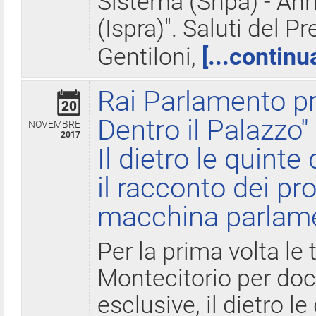
Sistema (Snpa) - Ann
(Ispra)". Saluti del P
Gentiloni,
[...continu
Rai Parlamento pr
20
Dentro il Palazzo"
NOVEMBRE
2017
Il dietro le quint
il racconto dei pro
macchina parlam
Per la prima volta le
Montecitorio per do
esclusive, il dietro le