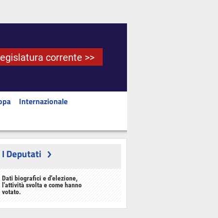
Legislatura corrente >>
opa
Internazionale
I Deputati
Dati biografici e d'elezione,
l'attività svolta e come hanno
votato.