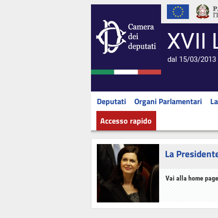
XVII 
dal 15/03/2013 
Deputati
Organi Parlamentari
La
Accesso rapido
La President
Vai alla home page