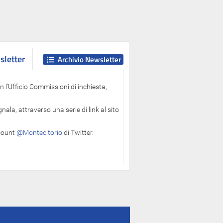
letter
letter
Archivio Newsletter
 l'Ufficio Commissioni di inchiesta,
ala, attraverso una serie di link al sito
ccount
@Montecitorio
di Twitter.