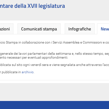
ntare della XVII legislatura
azioni
Comunicati stampa
Infografiche
News
News
ficio Stampa in collaborazione con i Servizi Assemblea e Commissioni e con
 generale dei lavori parlamentari della settimana e, nello stesso tempo, segn
imento necessari per eventuali approfondimenti.
blicata sul sito ogni venerdì sera e viene segnalata anche attraverso l'a
er pubblicate in
archivio
.