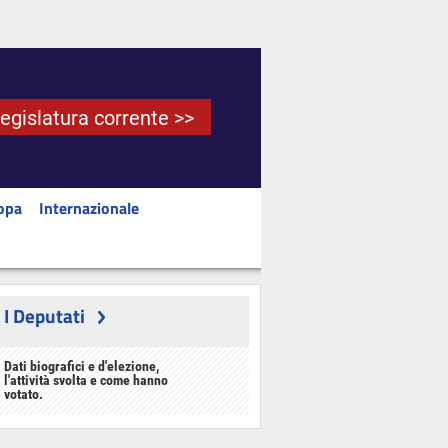
Legislatura corrente >>
opa
Internazionale
I Deputati
Dati biografici e d'elezione,
l'attività svolta e come hanno
votato.