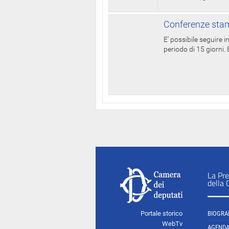
Conferenze stam
E' possibile seguire 
periodo di 15 giorni. E
La Pre
della
Portale storico
BIOGRA
WebTv
AGEND