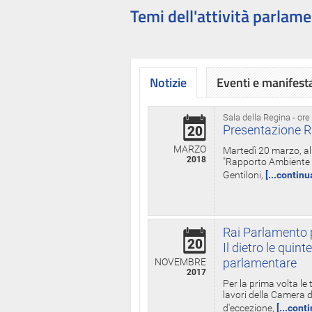
Temi dell'attività parlame
Notizie
Eventi e manifest
Sala della Regina - ore
Presentazione R
20
MARZO
Martedì 20 marzo, all
2018
"Rapporto Ambiente di
Gentiloni,
[...continu
Rai Parlamento p
20
Il dietro le qui
parlamentare
NOVEMBRE
2017
Per la prima volta le
lavori della Camera de
d'eccezione,
[...cont