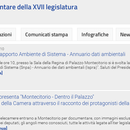
ntare della XVII legislatura
azioni
Comunicati stampa
Infografiche
News
 10
apporto Ambiente di Sistema - Annuario dati ambientali
e ore 10, presso la Sala della Regina di Palazzo Montecitorio si è svolta l
 Sistema (Snpa) - Annuario dei dati ambientali (Ispra)". Saluti del Presid
a]
resenta "Montecitorio - Dentro il Palazzo"
nte della Camera attraverso il racconto dei protagonisti del
 telecamere entrano a Montecitorio per documentare, con immagini esclusive
i deputati, gli angoli meno conosciuti, tutte le attività legate all'iter legisl
inua]