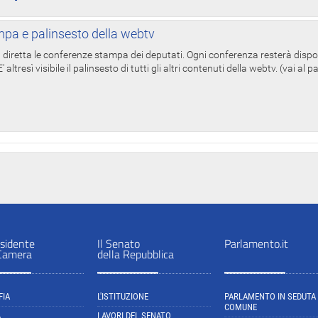
pa e palinsesto della webtv
in diretta le conferenze stampa dei deputati. Ogni conferenza resterà dispo
' altresì visibile il palinsesto di tutti gli altri contenuti della webtv. (vai al 
sidente
Il Senato
Parlamento.it
 Camera
della Repubblica
FIA
L'ISTITUZIONE
PARLAMENTO IN SEDUTA
COMUNE
A
LAVORI DEL SENATO