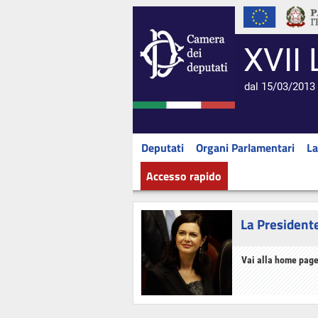
XVII 
dal 15/03/2013 
Deputati
Organi Parlamentari
La
Accesso rapido
La President
Vai alla home page