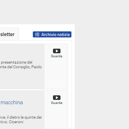
letter
Archivio notizie
Guarda
a presentazione del
ente del Consiglio, Paolo
la macchina
Guarda
, il dietro le quinte dei
ativo. Ciceroni