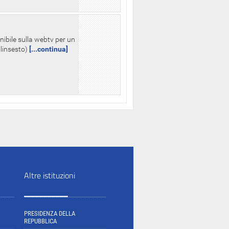
nibile sulla webtv per un
palinsesto)
[...continua]
Altre istituzioni
PRESIDENZA DELLA
REPUBBLICA