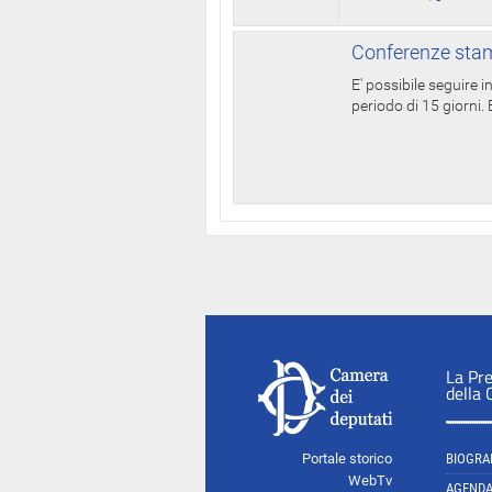
Conferenze stam
E' possibile seguire 
periodo di 15 giorni. E
La Pr
della
Portale storico
BIOGRA
WebTv
AGEND