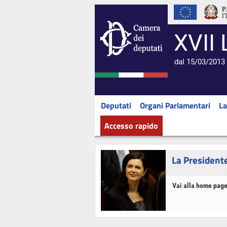
XVII 
dal 15/03/2013 
Deputati
Organi Parlamentari
La
Accesso rapido
La President
Vai alla home page