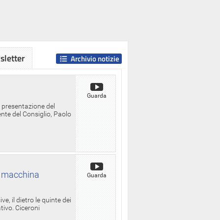
letter
Archivio notizie
Guarda
a presentazione del
ente del Consiglio, Paolo
la macchina
Guarda
, il dietro le quinte dei
ativo. Ciceroni