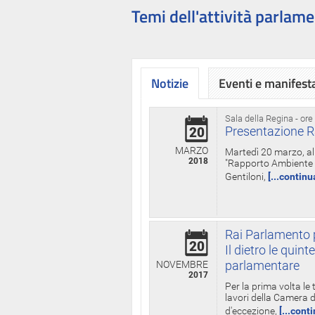
Temi dell'attività parlame
Notizie
Eventi e manifest
Sala della Regina - ore
Presentazione R
20
MARZO
Martedì 20 marzo, all
2018
"Rapporto Ambiente di
Gentiloni,
[...continu
Rai Parlamento p
20
Il dietro le qui
parlamentare
NOVEMBRE
2017
Per la prima volta le
lavori della Camera de
d'eccezione,
[...cont