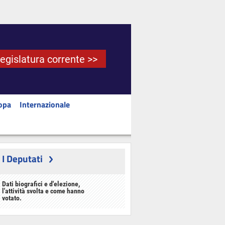
Legislatura corrente >>
opa
Internazionale
I Deputati
Dati biografici e d'elezione,
l'attività svolta e come hanno
votato.