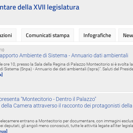
ntare della XVII legislatura
azioni
Comunicati stampa
Infografiche
News
 10
apporto Ambiente di Sistema - Annuario dati ambientali
e ore 10, presso la Sala della Regina di Palazzo Montecitorio si è svolta l
 Sistema (Snpa) - Annuario dei dati ambientali (Ispra)". Saluti del Presid
a]
resenta "Montecitorio - Dentro il Palazzo"
nte della Camera attraverso il racconto dei protagonisti del
 telecamere entrano a Montecitorio per documentare, con immagini esclusive
i deputati, gli angoli meno conosciuti, tutte le attività legate all'iter legisl
inua]