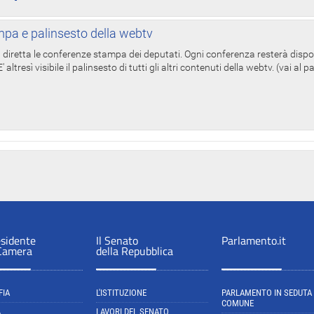
pa e palinsesto della webtv
in diretta le conferenze stampa dei deputati. Ogni conferenza resterà dispo
' altresì visibile il palinsesto di tutti gli altri contenuti della webtv. (vai al 
esidente
Il Senato
Parlamento.it
 Camera
della Repubblica
FIA
L'ISTITUZIONE
PARLAMENTO IN SEDUTA
COMUNE
A
LAVORI DEL SENATO