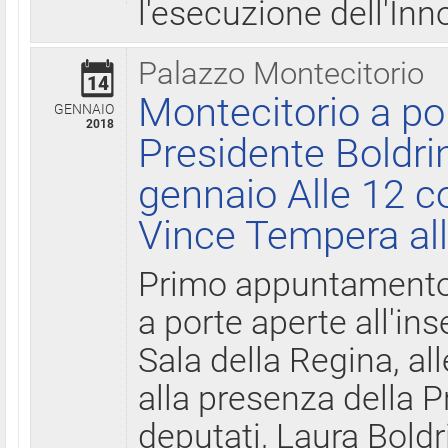
l'esecuzione dell'Inn
Palazzo Montecitorio
14
Montecitorio a po
GENNAIO
2018
Presidente Boldri
gennaio Alle 12 c
Vince Tempera all
Primo appuntamento 
a porte aperte all'in
Sala della Regina, all
alla presenza della 
deputati, Laura Boldri