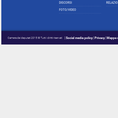
DISCORSI
RELAZIO
FOTO/VIDEO
Social media policy
Privacy
Mappa d
Camera dei deputati 2015 © Tutti i diritti riservati