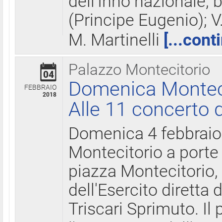
dell'Inno nazionale, 
(Principe Eugenio); V
M. Martinelli
[...cont
Palazzo Montecitorio
04
Domenica Montecit
FEBBRAIO
2018
Alle 11 concerto d
Domenica 4 febbrai
Montecitorio a porte 
piazza Montecitorio, 
dell'Esercito diretta
Triscari Sprimuto. I