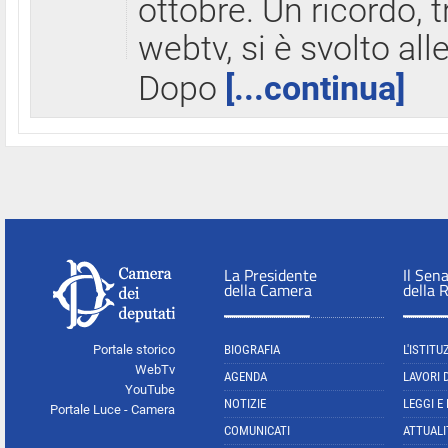
ottobre. Un ricordo, 
webtv, si è svolto all
Dopo
[...continua]
La Presidente
Il Sen
della Camera
della 
Portale storico
BIOGRAFIA
L'ISTITU
WebTv
AGENDA
LAVORI 
YouTube
NOTIZIE
LEGGI E
Portale Luce - Camera
COMUNICATI
ATTUALI