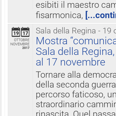
esibiti il maestro c
fisarmonica,
[...cont
Sala della Regina - 19 
19
17
Mostra “comunica
OTTOBRE
NOVEMBRE
Sala della Regina,
2017
al 17 novembre
Tornare alla democra
della seconda guerra 
percorso faticoso, 
straordinario cammin
rinascita. Quel pass