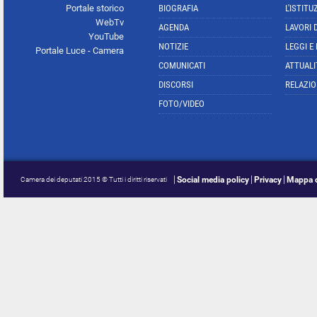
Portale storico
BIOGRAFIA
L'ISTITU
WebTv
AGENDA
LAVORI 
YouTube
NOTIZIE
LEGGI E
Portale Luce - Camera
COMUNICATI
ATTUALI
DISCORSI
RELAZIO
FOTO/VIDEO
Social media policy
Privacy
Mappa d
Camera dei deputati 2015 © Tutti i diritti riservati