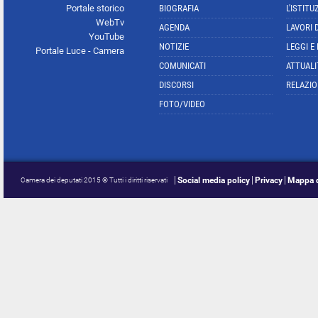
Portale storico
BIOGRAFIA
L'ISTITU
WebTv
AGENDA
LAVORI 
YouTube
NOTIZIE
LEGGI E
Portale Luce - Camera
COMUNICATI
ATTUALI
DISCORSI
RELAZIO
FOTO/VIDEO
Social media policy
Privacy
Mappa d
Camera dei deputati 2015 © Tutti i diritti riservati