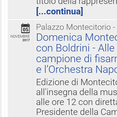
titolo della rapprese
[...continua]
Palazzo Montecitorio -
05
Domenica Monteci
NOVEMBRE
2017
con Boldrini - All
campione di fisar
e l’Orchestra Nap
Edizione di Montecit
all'insegna della mus
alle ore 12 con diret
Presidente della Came