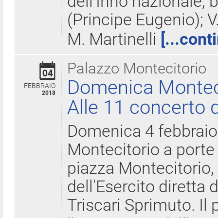
dell'Inno nazionale, 
(Principe Eugenio); V
M. Martinelli
[...cont
Palazzo Montecitorio
04
Domenica Montecit
FEBBRAIO
2018
Alle 11 concerto d
Domenica 4 febbrai
Montecitorio a porte 
piazza Montecitorio, 
dell'Esercito diretta
Triscari Sprimuto. I