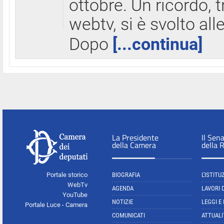
ottobre. Un ricordo, 
webtv, si è svolto all
Dopo
[...continua]
La Presidente
Il Sen
della Camera
della 
Portale storico
BIOGRAFIA
L'ISTITU
WebTv
AGENDA
LAVORI 
YouTube
NOTIZIE
LEGGI E
Portale Luce - Camera
COMUNICATI
ATTUALI