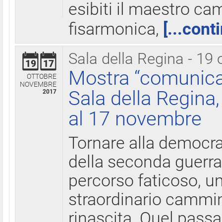
esibiti il maestro c
fisarmonica,
[...cont
Sala della Regina - 19 
19
17
Mostra “comunica
OTTOBRE
NOVEMBRE
Sala della Regina,
2017
al 17 novembre
Tornare alla democra
della seconda guerra 
percorso faticoso, 
straordinario cammin
rinascita. Quel pass