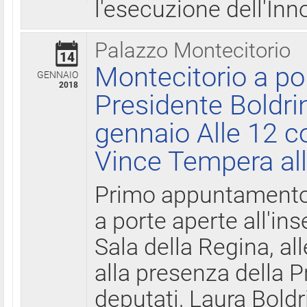
l'esecuzione dell'Inn
Palazzo Montecitorio
14
Montecitorio a po
GENNAIO
2018
Presidente Boldri
gennaio Alle 12 c
Vince Tempera all
Primo appuntamento 
a porte aperte all'in
Sala della Regina, all
alla presenza della 
deputati, Laura Boldri