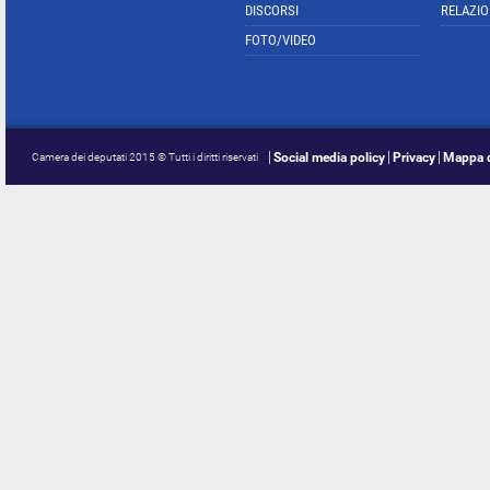
DISCORSI
RELAZIO
FOTO/VIDEO
Social media policy
Privacy
Mappa d
Camera dei deputati 2015 © Tutti i diritti riservati