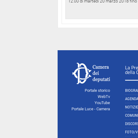
12.00 di martedì 20 marzo 2018 fino a
La Pr
della
Portale storico
BIOGRA
WebTv
AGEND
YouTube
NOTIZIE
Portale Luce - Camera
COMUNI
DISCOR
FOTO/V