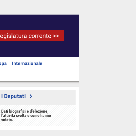
Legislatura corrente >>
opa
Internazionale
I Deputati
Dati biografici e d'elezione,
l'attività svolta e come hanno
votato.