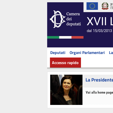
XVII 
dal 15/03/2013 
Deputati
Organi Parlamentari
La
Accesso rapido
La President
Vai alla home page