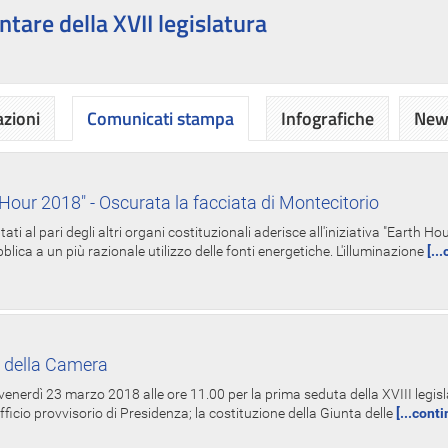
ntare della XVII legislatura
azioni
Comunicati stampa
Infografiche
News
Hour 2018" - Oscurata la facciata di Montecitorio
i al pari degli altri organi costituzionali aderisce all'iniziativa "Earth 
lica a un più razionale utilizzo delle fonti energetiche. L'illuminazione
[..
 della Camera
nerdì 23 marzo 2018 alle ore 11.00 per la prima seduta della XVIII legisla
Ufficio provvisorio di Presidenza; la costituzione della Giunta delle
[...cont