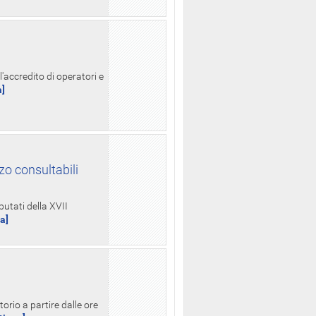
l'accredito di operatori e
a]
zo consultabili
putati della XVII
ua]
orio a partire dalle ore