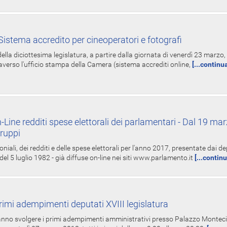
istema accredito per cineoperatori e fotografi
ella diciottesima legislatura, a partire dalla giornata di venerdì 23 marzo, 
averso l'ufficio stampa della Camera (sistema accrediti online,
[...continu
-Line redditi spese elettorali dei parlamentari - Dal 19 mar
Gruppi
oniali, dei redditi e delle spese elettorali per l'anno 2017, presentate dai de
 del 5 luglio 1982 - già diffuse on-line nei siti www.parlamento.it
[...contin
rimi adempimenti deputati XVIII legislatura
tranno svolgere i primi adempimenti amministrativi presso Palazzo Montecit