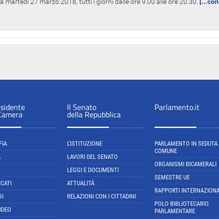
 martedì 27 marzo 2018, tutti i giorni dalle ore 9.00 alle ore 20.30.
[...co
esidente
Il Senato
Parlamento.it
 Camera
della Repubblica
FIA
L'ISTITUZIONE
PARLAMENTO IN SEDUTA
COMUNE
A
LAVORI DEL SENATO
ORGANISMI BICAMERALI
LEGGI E DOCUMENTI
SEMESTRE UE
CATI
ATTUALITÀ
RAPPORTI INTERNAZIONA
SI
RELAZIONI CON I CITTADINI
POLO BIBLIOTECARIO
IDEO
PARLAMENTARE