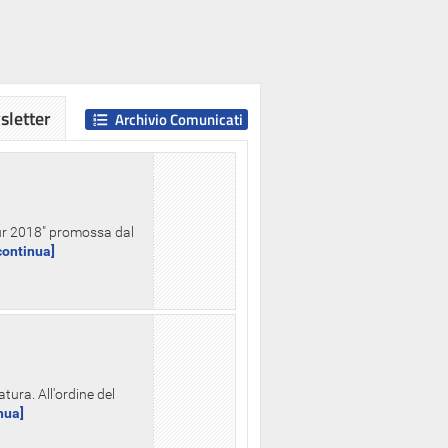
letter
Archivio Comunicati
Hour 2018" promossa dal
.continua]
tura. All'ordine del
inua]