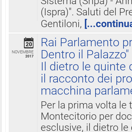
Sistema (Snpa) - Ann
(Ispra)". Saluti del P
Gentiloni,
[...continu
Rai Parlamento pr
20
Dentro il Palazzo"
NOVEMBRE
2017
Il dietro le quint
il racconto dei pro
macchina parlam
Per la prima volta le
Montecitorio per do
esclusive, il dietro le