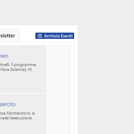
letter
Archivio Eventi
ieri
tinelli. Il programma
anfara Solenne); M.
sercito
za Montecitorio, si
evede l'esecuzione