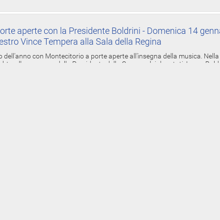
orte aperte con la Presidente Boldrini - Domenica 14 genn
estro Vince Tempera alla Sala della Regina
ell'anno con Montecitorio a porte aperte all'insegna della musica. Nella S
ebtv, alla presenza della Presidente della Camera dei deputati, Laura Boldrin
ua]
 ore 12
ni dopo. Domenica alla Camera la rappresentazione sull’i
ino - Interviene Boldrini - Alle 12 alla Sala della Regina
 della Thyssen Krupp, Montecitorio ricorda quei morti sul lavoro: sette ope
 6 dicembre del 2007. "Thyssen. Opera Sonora" è il titolo della rappresentazi
 ore 12
torio a porte aperte con Boldrini - Alle 12 concerto con i
tro Adragna, e l’Orchestra Napoletana
rio a porte aperte all'insegna della musica. Nella Sala della Lupa, alle ore 