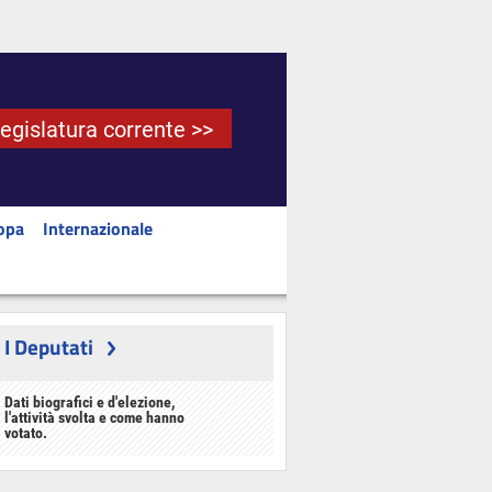
Legislatura corrente >>
opa
Internazionale
I Deputati
Dati biografici e d'elezione,
l'attività svolta e come hanno
votato.