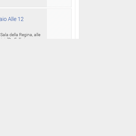
aio Alle 12
ala della Regina, alle
i, "Da Fellini a
ncidente alle
rai travolti dalle fiamme
one teatrale che è
l campione di
12 con diretta webtv, alla