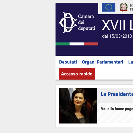
XVII 
dal 15/03/2013 
Deputati
Organi Parlamentari
La
Accesso rapido
La President
Vai alla home page