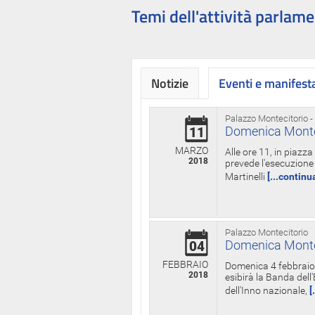
Temi dell'attività parlame
Notizie
Eventi e manifest
Palazzo Montecitorio -
Domenica Monteci
11
MARZO
Alle ore 11, in piazz
2018
prevede l'esecuzione 
Martinelli
[...continu
Palazzo Montecitorio
Domenica Monteci
04
FEBBRAIO
Domenica 4 febbraio 
2018
esibirà la Banda dell
dell'Inno nazionale,
[