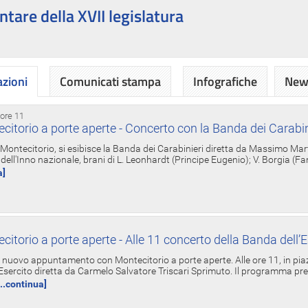
ntare della XVII legislatura
azioni
Comunicati stampa
Infografiche
News
 ore 11
torio a porte aperte - Concerto con la Banda dei Carabin
a Montecitorio, si esibisce la Banda dei Carabinieri diretta da Massimo Mar
dell'Inno nazionale, brani di L. Leonhardt (Principe Eugenio); V. Borgia (F
a]
torio a porte aperte - Alle 11 concerto della Banda dell’E
nuovo appuntamento con Montecitorio a porte aperte. Alle ore 11, in piaz
'Esercito diretta da Carmelo Salvatore Triscari Sprimuto. Il programma pr
...continua]