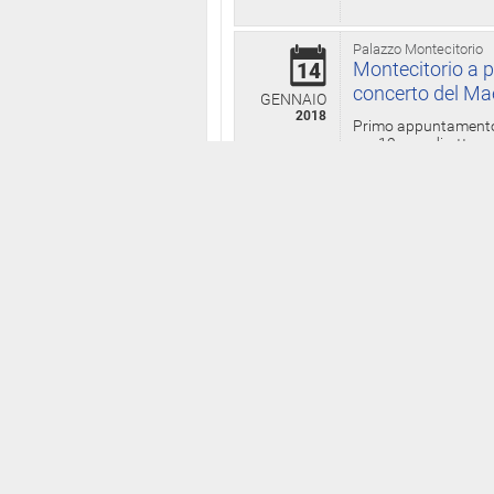
Palazzo Montecitorio
Montecitorio a p
14
concerto del Ma
GENNAIO
2018
Primo appuntamento d
ore 12, con diretta w
Tarantino,
[...contin
Palazzo Montecitorio -
Thyssen dieci an
03
acciaierie di Tor
DICEMBRE
2017
A dieci anni dal rogo
la notte tra il 5 e il
[...continua]
Palazzo Montecitorio -
Domenica Monteci
05
fisarmonica, Pie
NOVEMBRE
2017
Edizione di Montecito