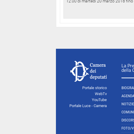
12.00 di martedì 20 marzo 2018 fino a
La Pr
della
Portale storico
BIOGRA
WebTv
AGEND
YouTube
NOTIZIE
Portale Luce - Camera
COMUNI
DISCOR
FOTO/V