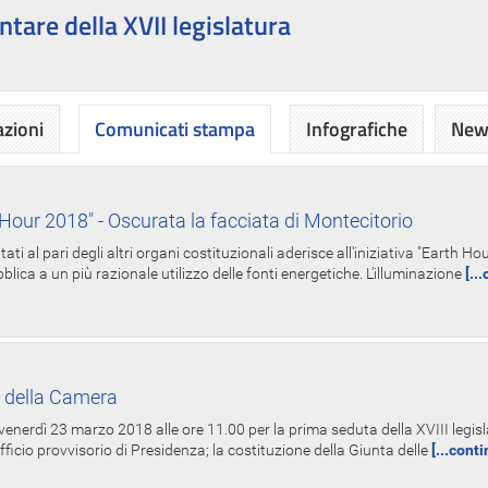
ntare della XVII legislatura
azioni
Comunicati stampa
Infografiche
News
Hour 2018" - Oscurata la facciata di Montecitorio
i al pari degli altri organi costituzionali aderisce all'iniziativa "Earth 
lica a un più razionale utilizzo delle fonti energetiche. L'illuminazione
[..
 della Camera
nerdì 23 marzo 2018 alle ore 11.00 per la prima seduta della XVIII legisla
Ufficio provvisorio di Presidenza; la costituzione della Giunta delle
[...cont