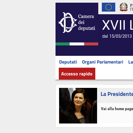
XVII 
dal 15/03/2013 
Deputati
Organi Parlamentari
La
Accesso rapido
La President
Vai alla home page