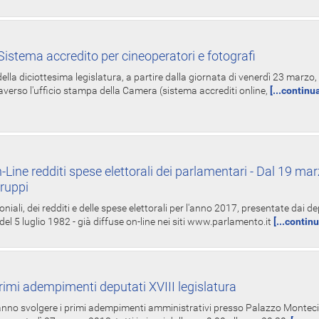
istema accredito per cineoperatori e fotografi
ella diciottesima legislatura, a partire dalla giornata di venerdì 23 marzo, 
averso l'ufficio stampa della Camera (sistema accrediti online,
[...continu
-Line redditi spese elettorali dei parlamentari - Dal 19 mar
Gruppi
oniali, dei redditi e delle spese elettorali per l'anno 2017, presentate dai de
 del 5 luglio 1982 - già diffuse on-line nei siti www.parlamento.it
[...contin
rimi adempimenti deputati XVIII legislatura
tranno svolgere i primi adempimenti amministrativi presso Palazzo Montecit