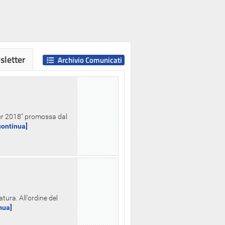
letter
Archivio Comunicati
Hour 2018" promossa dal
.continua]
tura. All'ordine del
inua]