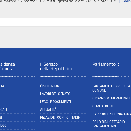
 martedì 27 marzo 2018, tutti i giorni dalle ore 9.00 alle ore 20.30.
[...co
esidente
Il Senato
Parlamento.it
 Camera
della Repubblica
FIA
L'ISTITUZIONE
PARLAMENTO IN SEDUTA
COMUNE
A
LAVORI DEL SENATO
ORGANISMI BICAMERALI
LEGGI E DOCUMENTI
SEMESTRE UE
CATI
ATTUALITÀ
RAPPORTI INTERNAZIONA
SI
RELAZIONI CON I CITTADINI
POLO BIBLIOTECARIO
IDEO
PARLAMENTARE