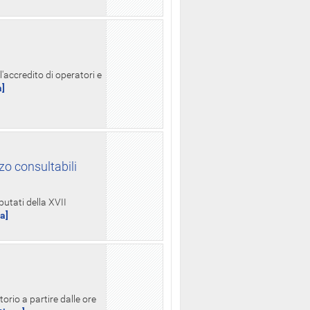
l'accredito di operatori e
a]
zo consultabili
putati della XVII
ua]
orio a partire dalle ore