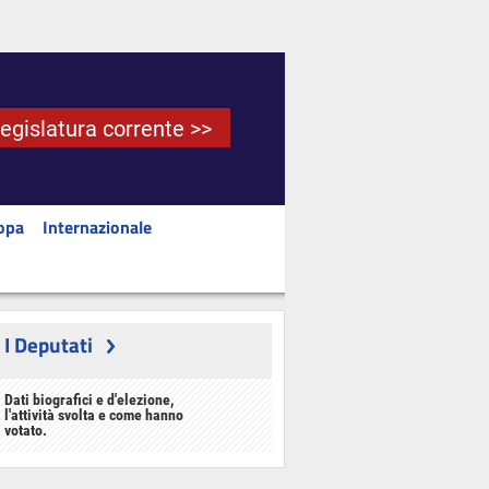
Legislatura corrente >>
opa
Internazionale
I Deputati
Dati biografici e d'elezione,
l'attività svolta e come hanno
votato.