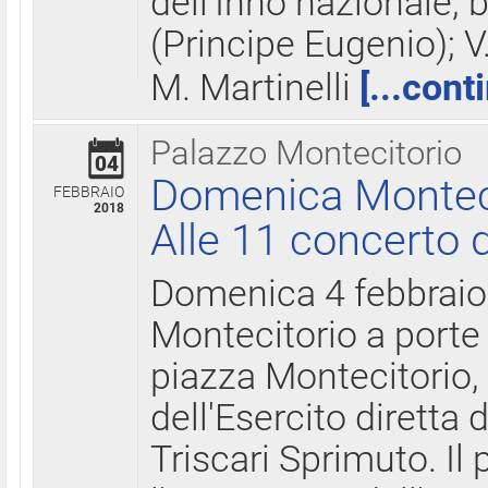
dell'Inno nazionale, 
(Principe Eugenio); V
M. Martinelli
[...cont
Palazzo Montecitorio
04
Domenica Montecit
FEBBRAIO
2018
Alle 11 concerto d
Domenica 4 febbrai
Montecitorio a porte 
piazza Montecitorio, 
dell'Esercito diretta
Triscari Sprimuto. I