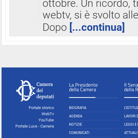
ottobre. Un ricordo, 
webtv, si è svolto all
Dopo
[...continua]
La Presidente
Il Sen
della Camera
della 
Portale storico
BIOGRAFIA
L'ISTITU
WebTv
AGENDA
LAVORI 
YouTube
NOTIZIE
LEGGI E
Portale Luce - Camera
COMUNICATI
ATTUALI