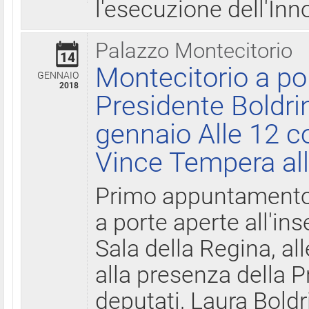
l'esecuzione dell'Inn
Palazzo Montecitorio
14
Montecitorio a po
GENNAIO
2018
Presidente Boldri
gennaio Alle 12 c
Vince Tempera all
Primo appuntamento 
a porte aperte all'in
Sala della Regina, all
alla presenza della 
deputati, Laura Boldri