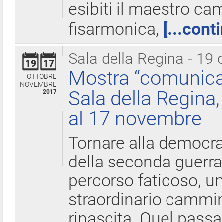
esibiti il maestro c
fisarmonica,
[...cont
Sala della Regina - 19 
19
17
Mostra “comunica
OTTOBRE
NOVEMBRE
Sala della Regina,
2017
al 17 novembre
Tornare alla democra
della seconda guerra 
percorso faticoso, 
straordinario cammin
rinascita. Quel pass