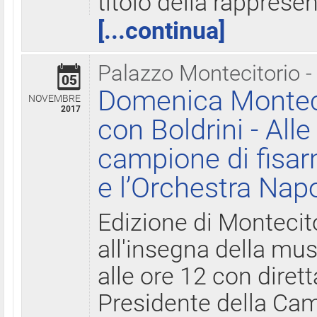
titolo della rapprese
[...continua]
Palazzo Montecitorio -
05
Domenica Monteci
NOVEMBRE
2017
con Boldrini - All
campione di fisar
e l’Orchestra Nap
Edizione di Montecit
all'insegna della mus
alle ore 12 con diret
Presidente della Came