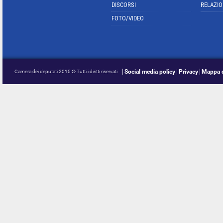
DISCORSI
RELAZIO
FOTO/VIDEO
Social media policy
Privacy
Mappa d
Camera dei deputati 2015 © Tutti i diritti riservati