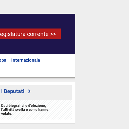
Legislatura corrente >>
opa
Internazionale
I Deputati
Dati biografici e d'elezione,
l'attività svolta e come hanno
votato.