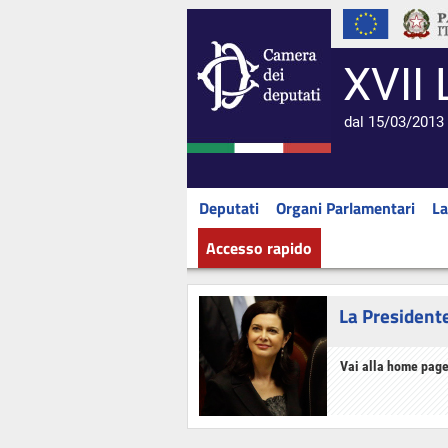
XVII 
dal 15/03/2013 
Deputati
Organi Parlamentari
La
Accesso rapido
La President
Vai alla home page