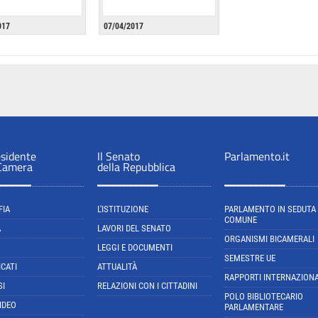
017
07/04/2017
esidente
Il Senato
Parlamento.it
 Camera
della Repubblica
FIA
L'ISTITUZIONE
PARLAMENTO IN SEDUTA
COMUNE
A
LAVORI DEL SENATO
ORGANISMI BICAMERALI
LEGGI E DOCUMENTI
SEMESTRE UE
CATI
ATTUALITÀ
RAPPORTI INTERNAZIONA
SI
RELAZIONI CON I CITTADINI
POLO BIBLIOTECARIO
IDEO
PARLAMENTARE