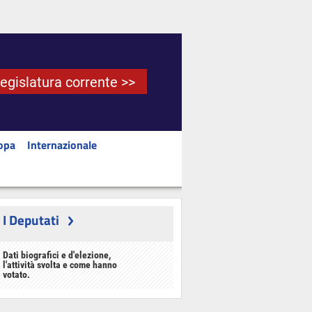
Legislatura corrente >>
opa
Internazionale
I Deputati
Dati biografici e d'elezione,
l'attività svolta e come hanno
votato.