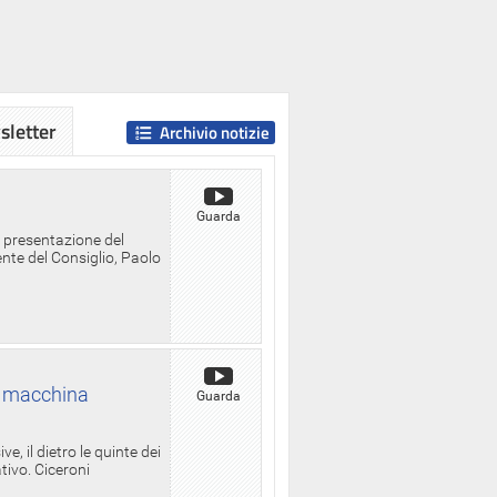
letter
Archivio notizie
Guarda
a presentazione del
ente del Consiglio, Paolo
la macchina
Guarda
, il dietro le quinte dei
ativo. Ciceroni