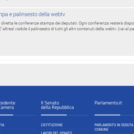
pa e palinsesto della webtv
in diretta le conferenze stampa dei deputati. Ogni conferenza resterà dispo
' altresì visibile il palinsesto di tutti gli altri contenuti della webtv. (vai al 
esidente
Il Senato
Parlamento.it
 Camera
della Repubblica
FIA
L'ISTITUZIONE
PARLAMENTO IN SEDUTA
COMUNE
A
LAVORI DEL SENATO