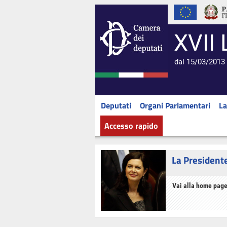
XVII 
dal 15/03/2013 
Deputati
Organi Parlamentari
La
Accesso rapido
La President
Vai alla home page