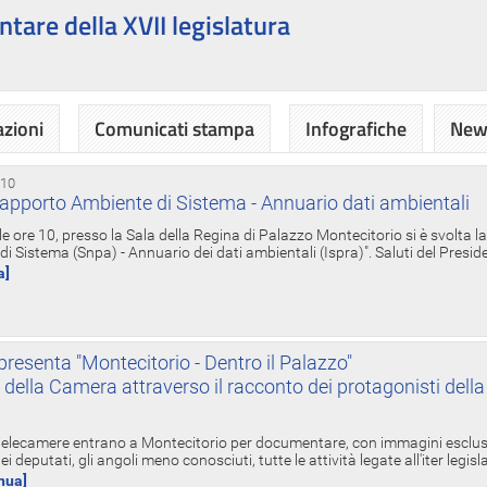
ntare della XVII legislatura
azioni
Comunicati stampa
Infografiche
News
 10
apporto Ambiente di Sistema - Annuario dati ambientali
e ore 10, presso la Sala della Regina di Palazzo Montecitorio si è svolta l
 Sistema (Snpa) - Annuario dei dati ambientali (Ispra)". Saluti del Presid
a]
resenta "Montecitorio - Dentro il Palazzo"
nte della Camera attraverso il racconto dei protagonisti del
 telecamere entrano a Montecitorio per documentare, con immagini esclusive
i deputati, gli angoli meno conosciuti, tutte le attività legate all'iter legisl
inua]