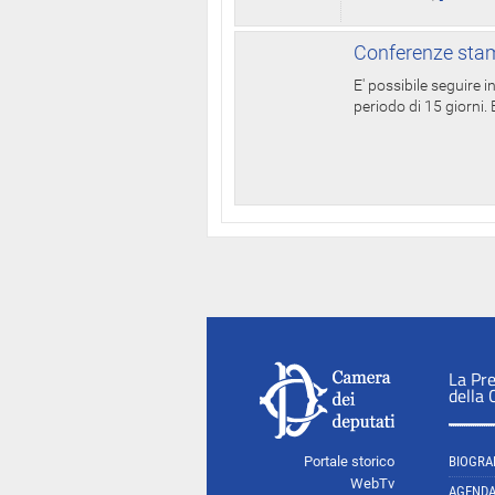
Conferenze stam
E' possibile seguire 
periodo di 15 giorni. E
La Pr
della
Portale storico
BIOGRA
WebTv
AGEND