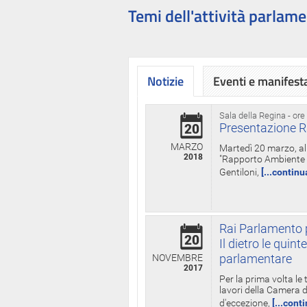
Temi dell'attività parlame
Notizie
Eventi e manifest
Sala della Regina - ore
Presentazione R
20
MARZO
Martedì 20 marzo, all
2018
"Rapporto Ambiente di
Gentiloni,
[...continu
Rai Parlamento p
20
Il dietro le qui
parlamentare
NOVEMBRE
2017
Per la prima volta le
lavori della Camera de
d'eccezione,
[...cont