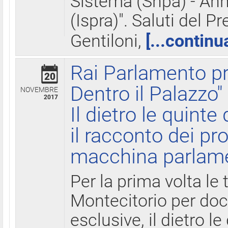
Sistema (Snpa) - Ann
(Ispra)". Saluti del P
Gentiloni,
[...continu
Rai Parlamento pr
20
Dentro il Palazzo"
NOVEMBRE
2017
Il dietro le quint
il racconto dei pro
macchina parlam
Per la prima volta le
Montecitorio per do
esclusive, il dietro le