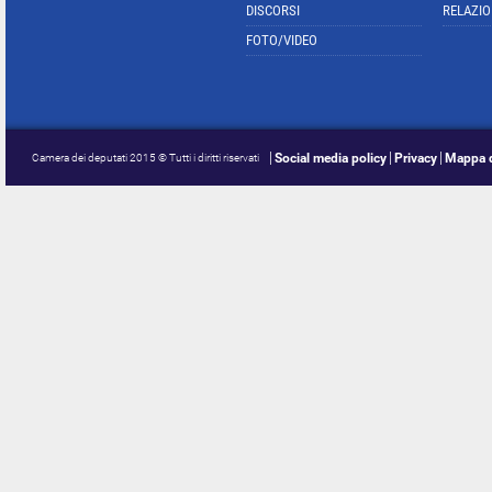
DISCORSI
RELAZIO
FOTO/VIDEO
Social media policy
Privacy
Mappa d
Camera dei deputati 2015 © Tutti i diritti riservati