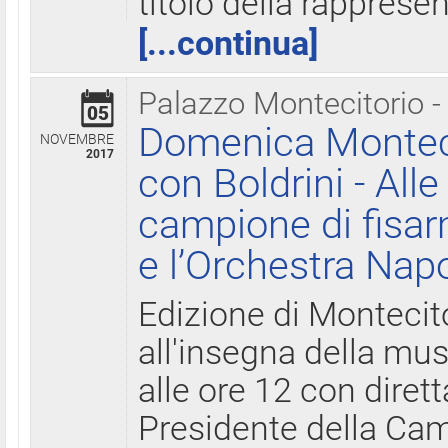
titolo della rapprese
[...continua]
Palazzo Montecitorio -
05
Domenica Monteci
NOVEMBRE
2017
con Boldrini - All
campione di fisar
e l’Orchestra Nap
Edizione di Montecit
all'insegna della mus
alle ore 12 con diret
Presidente della Came