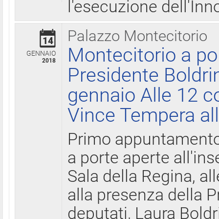
l'esecuzione dell'Inn
Palazzo Montecitorio
14
Montecitorio a po
GENNAIO
2018
Presidente Boldri
gennaio Alle 12 c
Vince Tempera all
Primo appuntamento 
a porte aperte all'in
Sala della Regina, all
alla presenza della 
deputati, Laura Boldri