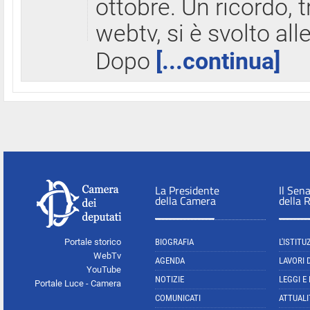
ottobre. Un ricordo, 
webtv, si è svolto all
Dopo
[...continua]
La Presidente
Il Sen
della Camera
della 
Portale storico
BIOGRAFIA
L'ISTITU
WebTv
AGENDA
LAVORI 
YouTube
NOTIZIE
LEGGI E
Portale Luce - Camera
COMUNICATI
ATTUALI