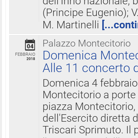
dell'Inno nazionale, 
(Principe Eugenio); V
M. Martinelli
[...cont
Palazzo Montecitorio
04
Domenica Montecit
FEBBRAIO
2018
Alle 11 concerto d
Domenica 4 febbrai
Montecitorio a porte 
piazza Montecitorio, 
dell'Esercito diretta
Triscari Sprimuto. I