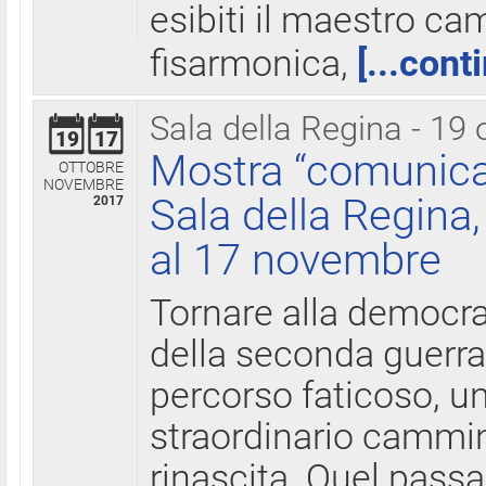
esibiti il maestro c
fisarmonica,
[...cont
Sala della Regina - 19 
19
17
Mostra “comunica
OTTOBRE
NOVEMBRE
Sala della Regina,
2017
al 17 novembre
Tornare alla democra
della seconda guerra 
percorso faticoso, 
straordinario cammin
rinascita. Quel pass