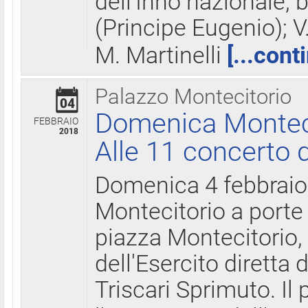
dell'Inno nazionale, 
(Principe Eugenio); V
M. Martinelli
[...cont
Palazzo Montecitorio
04
Domenica Montecit
FEBBRAIO
2018
Alle 11 concerto d
Domenica 4 febbrai
Montecitorio a porte 
piazza Montecitorio, 
dell'Esercito diretta
Triscari Sprimuto. I