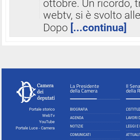
ottobre. Un ricordo, 
webtv, si è svolto all
Dopo
[...continua]
La Presidente
Il Sen
della Camera
della 
Portale storico
BIOGRAFIA
L'ISTITU
WebTv
AGENDA
LAVORI 
YouTube
NOTIZIE
LEGGI E
Portale Luce - Camera
COMUNICATI
ATTUALI