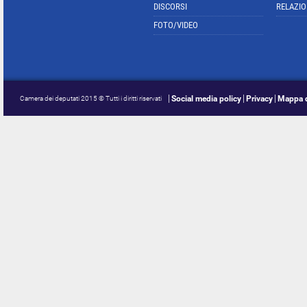
DISCORSI
RELAZIO
FOTO/VIDEO
Social media policy
Privacy
Mappa d
Camera dei deputati 2015 © Tutti i diritti riservati