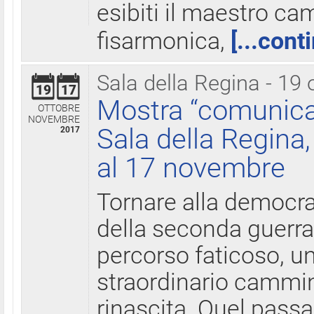
esibiti il maestro c
fisarmonica,
[...cont
Sala della Regina - 19 
19
17
Mostra “comunica
OTTOBRE
NOVEMBRE
Sala della Regina,
2017
al 17 novembre
Tornare alla democra
della seconda guerra 
percorso faticoso, 
straordinario cammin
rinascita. Quel pass