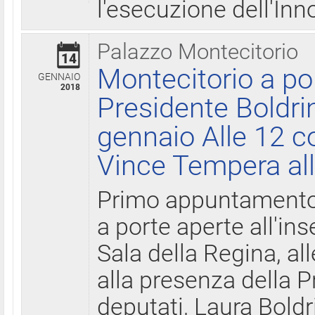
l'esecuzione dell'Inn
Palazzo Montecitorio
14
Montecitorio a po
GENNAIO
2018
Presidente Boldri
gennaio Alle 12 c
Vince Tempera all
Primo appuntamento 
a porte aperte all'in
Sala della Regina, all
alla presenza della 
deputati, Laura Boldri