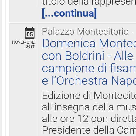
titolo della rapprese
[...continua]
Palazzo Montecitorio -
05
Domenica Monteci
NOVEMBRE
2017
con Boldrini - All
campione di fisar
e l’Orchestra Nap
Edizione di Montecit
all'insegna della mus
alle ore 12 con diret
Presidente della Came