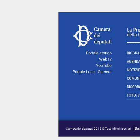
La Pr
della
Portale storico
BIOGRA
WebTv
AGEND
YouTube
NOTIZIE
Portale Luce - Camera
COMUNI
DISCOR
FOTO/V
So
Camera dei deputati 2015 © Tutti i diritti riservati