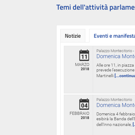
Temi dell'attività parlame
Notizie
Eventi e manifest
Palazzo Montecitorio -
Domenica Monteci
11
MARZO
Alle ore 11, in piazz
2018
prevede l'esecuzione 
Martinelli
[...continu
Palazzo Montecitorio
Domenica Monteci
04
FEBBRAIO
Domenica 4 febbraio 
2018
esibirà la Banda dell
dell'Inno nazionale,
[