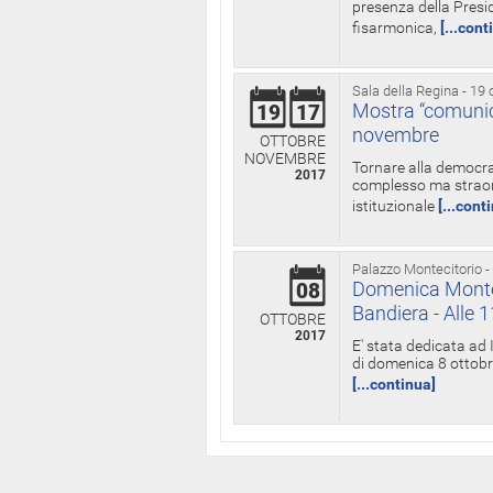
presenza della Presid
fisarmonica,
[...cont
Sala della Regina - 19 
Mostra “comunica
19
17
novembre
OTTOBRE
NOVEMBRE
Tornare alla democra
2017
complesso ma straord
istituzionale
[...cont
Palazzo Montecitorio -
Domenica Monteci
08
Bandiera - Alle 
OTTOBRE
2017
E' stata dedicata ad 
di domenica 8 ottobre
[...continua]