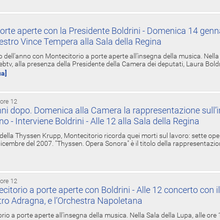
orte aperte con la Presidente Boldrini - Domenica 14 genn
estro Vince Tempera alla Sala della Regina
ell'anno con Montecitorio a porte aperte all'insegna della musica. Nella S
ebtv, alla presenza della Presidente della Camera dei deputati, Laura Boldrin
ua]
 ore 12
ni dopo. Domenica alla Camera la rappresentazione sull’i
ino - Interviene Boldrini - Alle 12 alla Sala della Regina
 della Thyssen Krupp, Montecitorio ricorda quei morti sul lavoro: sette ope
 6 dicembre del 2007. "Thyssen. Opera Sonora" è il titolo della rappresentazi
 ore 12
torio a porte aperte con Boldrini - Alle 12 concerto con i
tro Adragna, e l’Orchestra Napoletana
rio a porte aperte all'insegna della musica. Nella Sala della Lupa, alle ore 