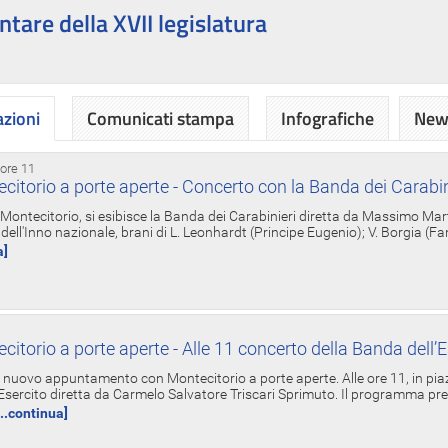
ntare della XVII legislatura
azioni
Comunicati stampa
Infografiche
News
 ore 11
torio a porte aperte - Concerto con la Banda dei Carabin
a Montecitorio, si esibisce la Banda dei Carabinieri diretta da Massimo Mar
dell'Inno nazionale, brani di L. Leonhardt (Principe Eugenio); V. Borgia (F
a]
torio a porte aperte - Alle 11 concerto della Banda dell’E
nuovo appuntamento con Montecitorio a porte aperte. Alle ore 11, in piaz
'Esercito diretta da Carmelo Salvatore Triscari Sprimuto. Il programma pr
...continua]