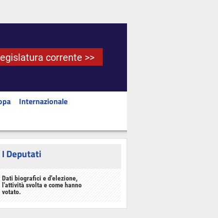
Legislatura corrente >>
opa
Internazionale
I Deputati
Dati biografici e d'elezione,
l'attività svolta e come hanno
votato.