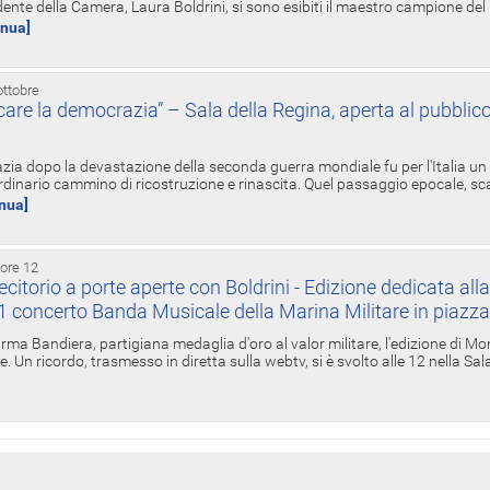
ente della Camera, Laura Boldrini, si sono esibiti il maestro campione de
inua]
ottobre
re la democrazia” – Sala della Regina, aperta al pubblico
zia dopo la devastazione della seconda guerra mondiale fu per l'Italia un
inario cammino di ricostruzione e rinascita. Quel passaggio epocale, s
inua]
 ore 12
torio a porte aperte con Boldrini - Edizione dedicata all
11 concerto Banda Musicale della Marina Militare in piazz
Irma Bandiera, partigiana medaglia d'oro al valor militare, l'edizione di Mo
. Un ricordo, trasmesso in diretta sulla webtv, si è svolto alle 12 nella Sa