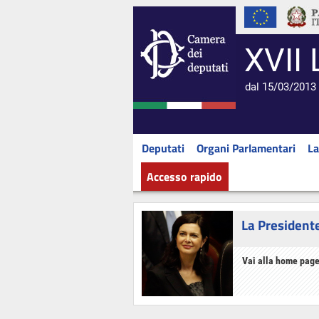
XVII 
dal 15/03/2013 
Deputati
Organi Parlamentari
La
Accesso rapido
La President
Vai alla home page