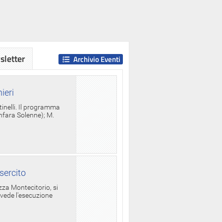
letter
Archivio Eventi
ieri
tinelli. Il programma
anfara Solenne); M.
sercito
za Montecitorio, si
evede l'esecuzione