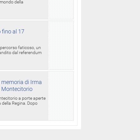
l mondo della
 fino al 17
 percorso faticoso, un
candito dal referendum
a memoria di Irma
a Montecitorio
ntecitorio a porte aperte
la della Regina. Dopo