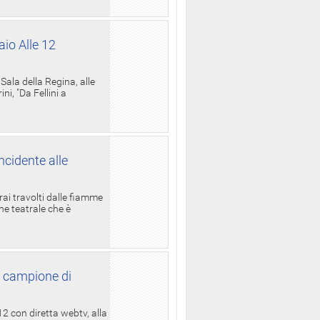
aio Alle 12
ala della Regina, alle
i, "Da Fellini a
ncidente alle
rai travolti dalle fiamme
one teatrale che è
l campione di
12 con diretta webtv, alla