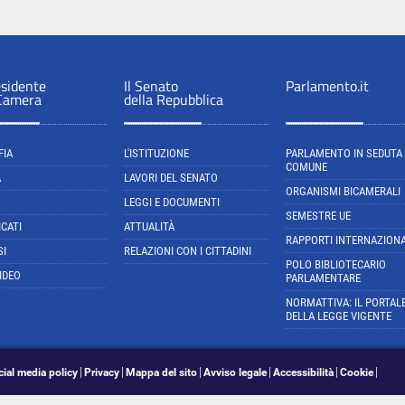
esidente
Il Senato
Parlamento.it
 Camera
della Repubblica
FIA
L'ISTITUZIONE
PARLAMENTO IN SEDUTA
COMUNE
A
LAVORI DEL SENATO
ORGANISMI BICAMERALI
LEGGI E DOCUMENTI
SEMESTRE UE
CATI
ATTUALITÀ
RAPPORTI INTERNAZIONA
SI
RELAZIONI CON I CITTADINI
POLO BIBLIOTECARIO
IDEO
PARLAMENTARE
NORMATTIVA: IL PORTAL
DELLA LEGGE VIGENTE
cial media policy
Privacy
Mappa del sito
Avviso legale
Accessibilità
Cookie