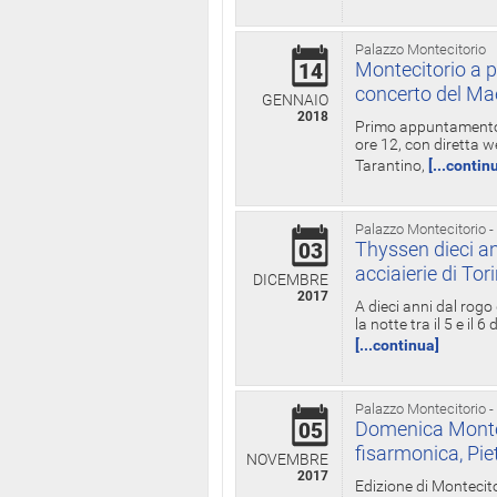
Palazzo Montecitorio
Montecitorio a p
14
concerto del Ma
GENNAIO
2018
Primo appuntamento d
ore 12, con diretta w
Tarantino,
[...contin
Palazzo Montecitorio -
Thyssen dieci an
03
acciaierie di Tor
DICEMBRE
2017
A dieci anni dal rogo
la notte tra il 5 e il
[...continua]
Palazzo Montecitorio -
Domenica Monteci
05
fisarmonica, Pie
NOVEMBRE
2017
Edizione di Montecito