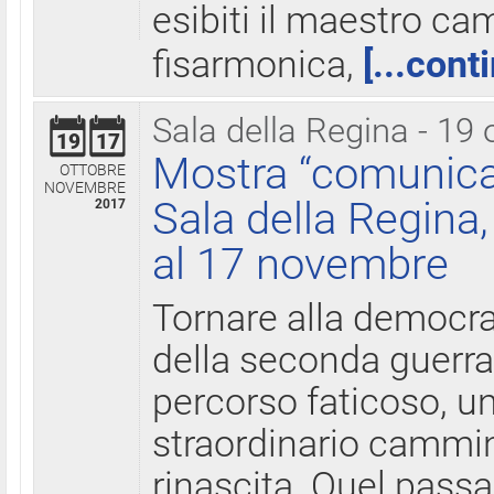
esibiti il maestro c
fisarmonica,
[...cont
Sala della Regina - 19 
19
17
Mostra “comunica
OTTOBRE
NOVEMBRE
Sala della Regina,
2017
al 17 novembre
Tornare alla democra
della seconda guerra 
percorso faticoso, 
straordinario cammin
rinascita. Quel pass