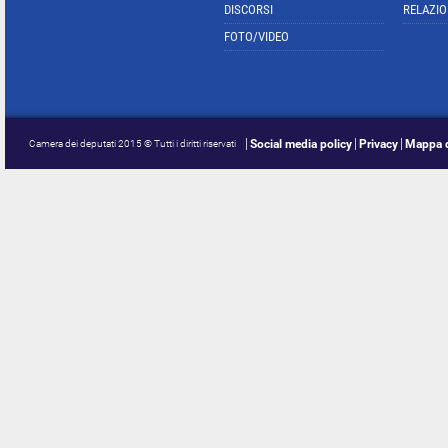
DISCORSI
RELAZIO
FOTO/VIDEO
Social media policy
Privacy
Mappa d
Camera dei deputati 2015 © Tutti i diritti riservati