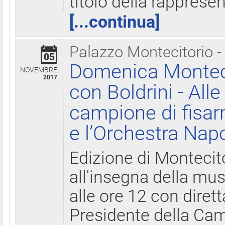
titolo della rapprese
[...continua]
Palazzo Montecitorio -
05
Domenica Monteci
NOVEMBRE
2017
con Boldrini - All
campione di fisar
e l’Orchestra Nap
Edizione di Montecit
all'insegna della mus
alle ore 12 con diret
Presidente della Came