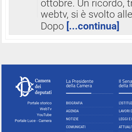
ottobre. Un ricordo, 
webtv, si è svolto all
Dopo
[...continua]
La Presidente
Il Sen
della Camera
della 
Portale storico
BIOGRAFIA
L'ISTITU
WebTv
AGENDA
LAVORI 
YouTube
NOTIZIE
LEGGI E
Portale Luce - Camera
COMUNICATI
ATTUALI