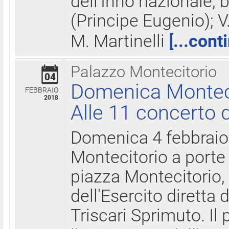
dell'Inno nazionale, 
(Principe Eugenio); V
M. Martinelli
[...cont
Palazzo Montecitorio
04
Domenica Montecit
FEBBRAIO
2018
Alle 11 concerto d
Domenica 4 febbrai
Montecitorio a porte 
piazza Montecitorio, 
dell'Esercito diretta
Triscari Sprimuto. I