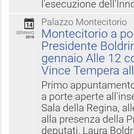
l'esecuzione dell'Inn
Palazzo Montecitorio
14
Montecitorio a po
GENNAIO
2018
Presidente Boldri
gennaio Alle 12 c
Vince Tempera all
Primo appuntamento 
a porte aperte all'in
Sala della Regina, all
alla presenza della 
deputati, Laura Boldri