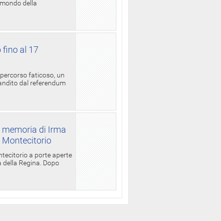
l mondo della
 fino al 17
 percorso faticoso, un
candito dal referendum
a memoria di Irma
a Montecitorio
ntecitorio a porte aperte
la della Regina. Dopo