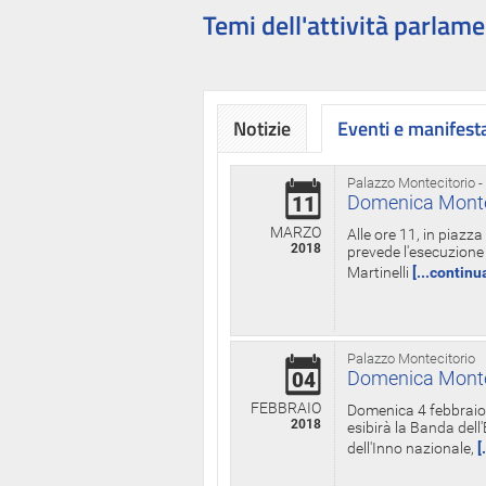
Temi dell'attività parlame
Notizie
Eventi e manifest
Palazzo Montecitorio -
Domenica Monteci
11
MARZO
Alle ore 11, in piazz
2018
prevede l'esecuzione 
Martinelli
[...continu
Palazzo Montecitorio
Domenica Monteci
04
FEBBRAIO
Domenica 4 febbraio 
2018
esibirà la Banda dell
dell'Inno nazionale,
[