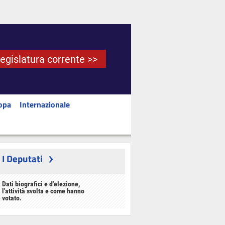
Legislatura corrente >>
opa
Internazionale
I Deputati
Dati biografici e d'elezione,
l'attività svolta e come hanno
votato.