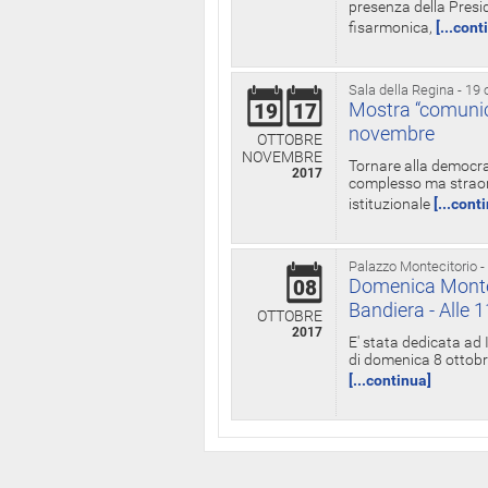
presenza della Presid
fisarmonica,
[...cont
Sala della Regina - 19 
Mostra “comunica
19
17
novembre
OTTOBRE
NOVEMBRE
Tornare alla democra
2017
complesso ma straord
istituzionale
[...cont
Palazzo Montecitorio -
Domenica Monteci
08
Bandiera - Alle 
OTTOBRE
2017
E' stata dedicata ad 
di domenica 8 ottobre
[...continua]