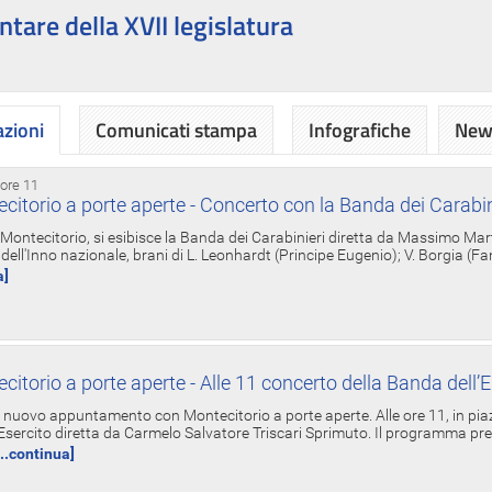
ntare della XVII legislatura
azioni
Comunicati stampa
Infografiche
News
 ore 11
torio a porte aperte - Concerto con la Banda dei Carabin
a Montecitorio, si esibisce la Banda dei Carabinieri diretta da Massimo Mar
dell'Inno nazionale, brani di L. Leonhardt (Principe Eugenio); V. Borgia (F
a]
torio a porte aperte - Alle 11 concerto della Banda dell’E
nuovo appuntamento con Montecitorio a porte aperte. Alle ore 11, in piaz
'Esercito diretta da Carmelo Salvatore Triscari Sprimuto. Il programma pr
...continua]