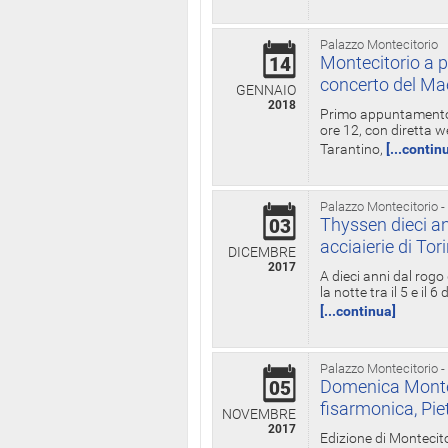
Palazzo Montecitorio
Montecitorio a p
14
concerto del Ma
GENNAIO
2018
Primo appuntamento d
ore 12, con diretta w
Tarantino,
[...contin
Palazzo Montecitorio -
Thyssen dieci an
03
acciaierie di Tor
DICEMBRE
2017
A dieci anni dal rogo
la notte tra il 5 e il
[...continua]
Palazzo Montecitorio -
Domenica Monteci
05
fisarmonica, Pie
NOVEMBRE
2017
Edizione di Montecito