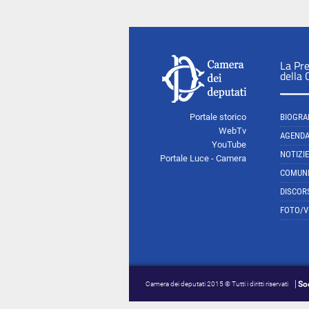
La Pr
della
Portale storico
BIOGRA
WebTv
AGEND
YouTube
NOTIZIE
Portale Luce - Camera
COMUNI
DISCOR
FOTO/V
So
Camera dei deputati 2015 © Tutti i diritti riservati