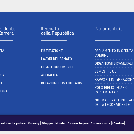
esidente
Il Senato
Parlamento.it
 Camera
della Repubblica
FIA
L'ISTITUZIONE
PARLAMENTO IN SEDUTA
COMUNE
A
LAVORI DEL SENATO
ORGANISMI BICAMERALI
LEGGI E DOCUMENTI
SEMESTRE UE
CATI
ATTUALITÀ
RAPPORTI INTERNAZIONA
SI
RELAZIONI CON I CITTADINI
POLO BIBLIOTECARIO
IDEO
PARLAMENTARE
NORMATTIVA: IL PORTAL
DELLA LEGGE VIGENTE
cial media policy
Privacy
Mappa del sito
Avviso legale
Accessibilità
Cookie