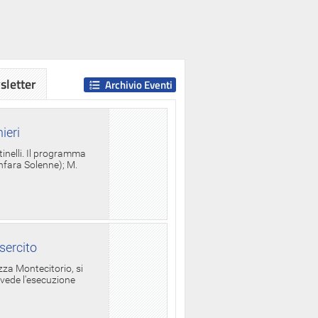
letter
Archivio Eventi
ieri
tinelli. Il programma
anfara Solenne); M.
sercito
za Montecitorio, si
evede l'esecuzione