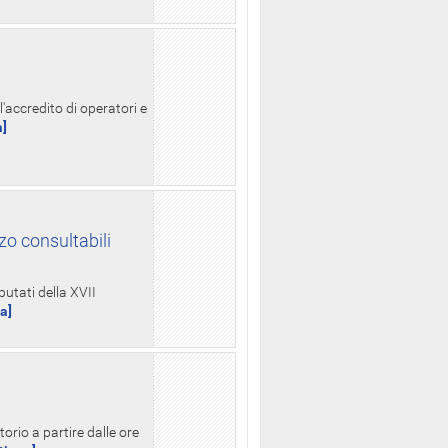
l'accredito di operatori e
a]
zo consultabili
putati della XVII
ua]
orio a partire dalle ore