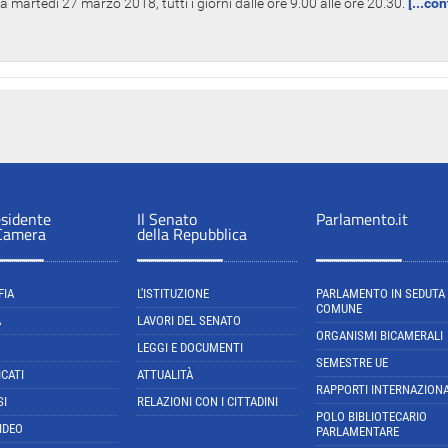
 martedì 27 marzo 2018, tutti i giorni dalle ore 9.00 alle ore 20.30.
[...co
esidente
Il Senato
Parlamento.it
 Camera
della Repubblica
FIA
L'ISTITUZIONE
PARLAMENTO IN SEDUTA
COMUNE
A
LAVORI DEL SENATO
ORGANISMI BICAMERALI
LEGGI E DOCUMENTI
SEMESTRE UE
CATI
ATTUALITÀ
RAPPORTI INTERNAZIONA
SI
RELAZIONI CON I CITTADINI
POLO BIBLIOTECARIO
IDEO
PARLAMENTARE