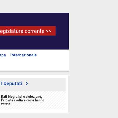
Legislatura corrente >>
opa
Internazionale
I Deputati
Dati biografici e d'elezione,
l'attività svolta e come hanno
votato.