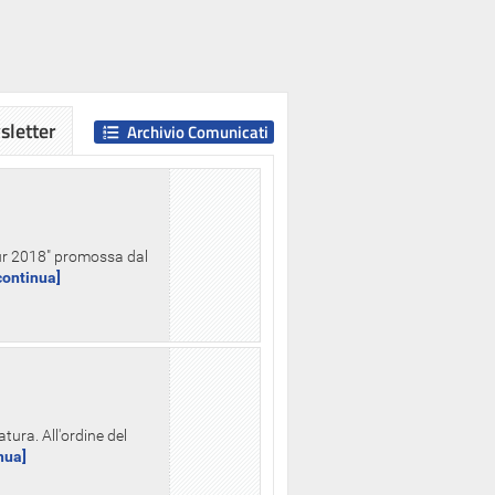
letter
Archivio Comunicati
Hour 2018" promossa dal
.continua]
tura. All'ordine del
inua]