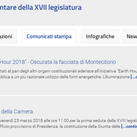
ntare della XVII legislatura
azioni
Comunicati stampa
Infografiche
News
Hour 2018" - Oscurata la facciata di Montecitorio
i al pari degli altri organi costituzionali aderisce all'iniziativa "Earth 
lica a un più razionale utilizzo delle fonti energetiche. L'illuminazione
[..
 della Camera
nerdì 23 marzo 2018 alle ore 11.00 per la prima seduta della XVIII legisla
Ufficio provvisorio di Presidenza; la costituzione della Giunta delle
[...cont