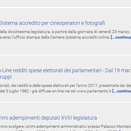
istema accredito per cineoperatori e fotografi
ella diciottesima legislatura, a partire dalla giornata di venerdì 23 marzo, 
averso l'ufficio stampa della Camera (sistema accrediti online,
[...continu
-Line redditi spese elettorali dei parlamentari - Dal 19 mar
Gruppi
oniali, dei redditi e delle spese elettorali per l'anno 2017, presentate dai de
 del 5 luglio 1982 - già diffuse on-line nei siti www.parlamento.it
[...contin
rimi adempimenti deputati XVIII legislatura
tranno svolgere i primi adempimenti amministrativi presso Palazzo Montecit