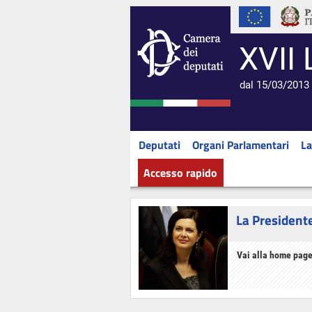
XVII 
dal 15/03/2013 
Deputati
Organi Parlamentari
La
Accesso rapido
La President
Vai alla home page