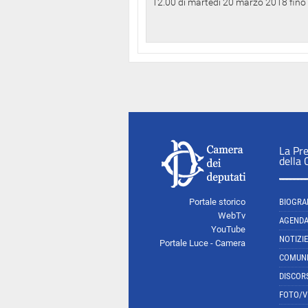
12.00 di martedì 20 marzo 2018 fino a
La Pr
della
Portale storico
BIOGRA
WebTv
AGEND
YouTube
NOTIZIE
Portale Luce - Camera
COMUNI
DISCOR
FOTO/V