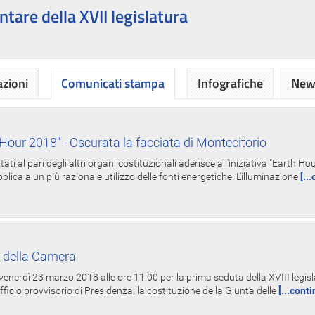
ntare della XVII legislatura
azioni
Comunicati stampa
Infografiche
News
Hour 2018" - Oscurata la facciata di Montecitorio
i al pari degli altri organi costituzionali aderisce all'iniziativa "Earth 
lica a un più razionale utilizzo delle fonti energetiche. L'illuminazione
[..
 della Camera
nerdì 23 marzo 2018 alle ore 11.00 per la prima seduta della XVIII legisla
Ufficio provvisorio di Presidenza; la costituzione della Giunta delle
[...cont