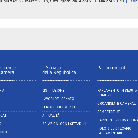
 martedì 27 marzo 2018, tutti i giorni dalle ore 9.00 alle ore 20.30.
[...co
esidente
Il Senato
Parlamento.it
 Camera
della Repubblica
FIA
L'ISTITUZIONE
PARLAMENTO IN SEDUTA
COMUNE
A
LAVORI DEL SENATO
ORGANISMI BICAMERALI
LEGGI E DOCUMENTI
SEMESTRE UE
CATI
ATTUALITÀ
RAPPORTI INTERNAZIONA
SI
RELAZIONI CON I CITTADINI
POLO BIBLIOTECARIO
IDEO
PARLAMENTARE