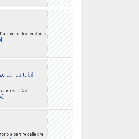
l'accredito di operatori e
a]
zo consultabili
putati della XVII
ua]
orio a partire dalle ore