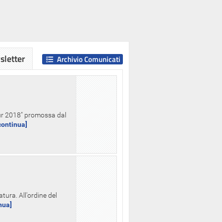
letter
Archivio Comunicati
Hour 2018" promossa dal
.continua]
tura. All'ordine del
inua]