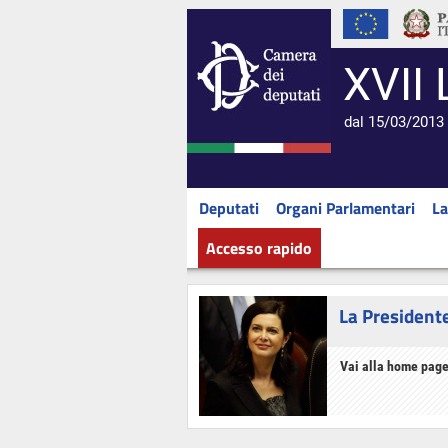
XVII 
dal 15/03/2013 
Deputati
Organi Parlamentari
La
Accesso rapido
La President
Vai alla home page