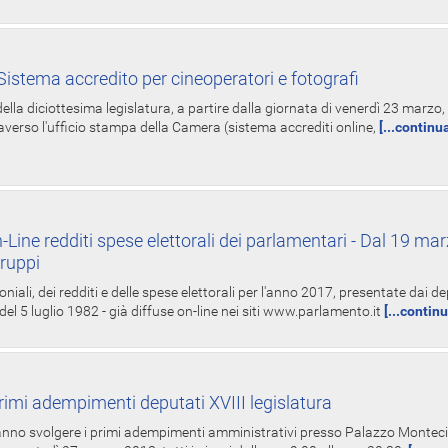
istema accredito per cineoperatori e fotografi
ella diciottesima legislatura, a partire dalla giornata di venerdì 23 marzo, 
averso l'ufficio stampa della Camera (sistema accrediti online,
[...continu
-Line redditi spese elettorali dei parlamentari - Dal 19 mar
Gruppi
oniali, dei redditi e delle spese elettorali per l'anno 2017, presentate dai de
 del 5 luglio 1982 - già diffuse on-line nei siti www.parlamento.it
[...contin
rimi adempimenti deputati XVIII legislatura
tranno svolgere i primi adempimenti amministrativi presso Palazzo Montecit