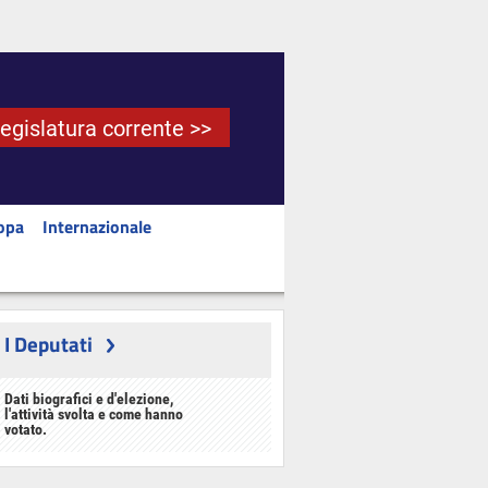
Legislatura corrente >>
opa
Internazionale
I Deputati
Dati biografici e d'elezione,
l'attività svolta e come hanno
votato.