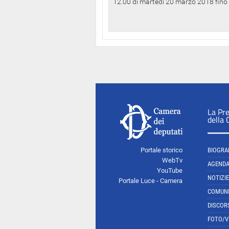
12.00 di martedì 20 marzo 2018 fino a
La Pr
della
Portale storico
BIOGRA
WebTv
AGEND
YouTube
NOTIZIE
Portale Luce - Camera
COMUNI
DISCOR
FOTO/V