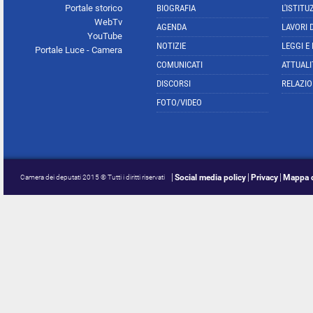
Portale storico
BIOGRAFIA
L'ISTITU
WebTv
AGENDA
LAVORI 
YouTube
NOTIZIE
LEGGI E
Portale Luce - Camera
COMUNICATI
ATTUALI
DISCORSI
RELAZIO
FOTO/VIDEO
Social media policy
Privacy
Mappa d
Camera dei deputati 2015 © Tutti i diritti riservati