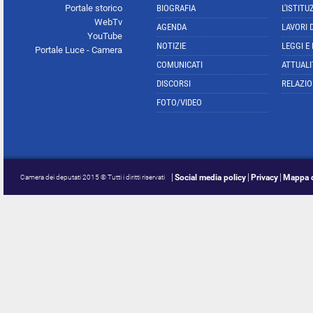
Portale storico
BIOGRAFIA
L'ISTITU
WebTv
AGENDA
LAVORI 
YouTube
NOTIZIE
LEGGI E
Portale Luce - Camera
COMUNICATI
ATTUALI
DISCORSI
RELAZIO
FOTO/VIDEO
Social media policy
Privacy
Mappa d
Camera dei deputati 2015 © Tutti i diritti riservati