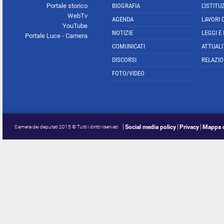
Portale storico
BIOGRAFIA
L'ISTITU
WebTv
AGENDA
LAVORI 
YouTube
NOTIZIE
LEGGI E
Portale Luce - Camera
COMUNICATI
ATTUALI
DISCORSI
RELAZIO
FOTO/VIDEO
Social media policy
Privacy
Mappa d
Camera dei deputati 2015 © Tutti i diritti riservati