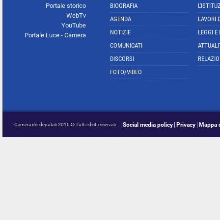
Portale storico
BIOGRAFIA
L'ISTITU
WebTv
AGENDA
LAVORI 
YouTube
NOTIZIE
LEGGI E
Portale Luce - Camera
COMUNICATI
ATTUALI
DISCORSI
RELAZIO
FOTO/VIDEO
Social media policy
Privacy
Mappa d
Camera dei deputati 2015 © Tutti i diritti riservati