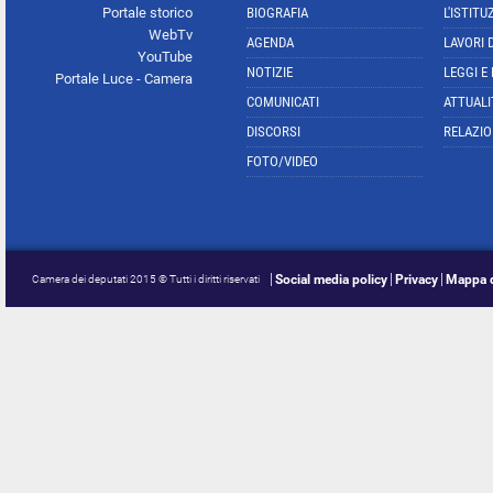
Portale storico
BIOGRAFIA
L'ISTITU
WebTv
AGENDA
LAVORI 
YouTube
NOTIZIE
LEGGI E
Portale Luce - Camera
COMUNICATI
ATTUALI
DISCORSI
RELAZIO
FOTO/VIDEO
Social media policy
Privacy
Mappa d
Camera dei deputati 2015 © Tutti i diritti riservati