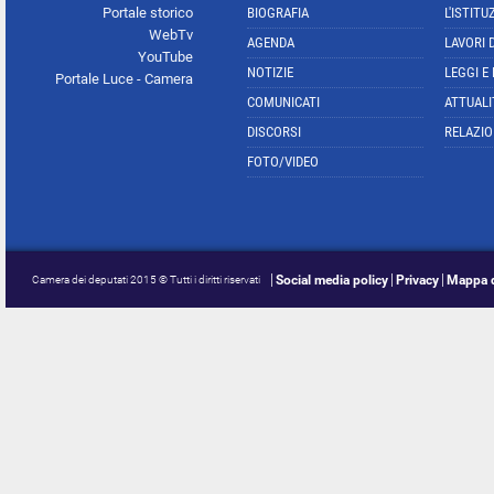
Portale storico
BIOGRAFIA
L'ISTITU
WebTv
AGENDA
LAVORI 
YouTube
NOTIZIE
LEGGI E
Portale Luce - Camera
COMUNICATI
ATTUALI
DISCORSI
RELAZIO
FOTO/VIDEO
Social media policy
Privacy
Mappa d
Camera dei deputati 2015 © Tutti i diritti riservati