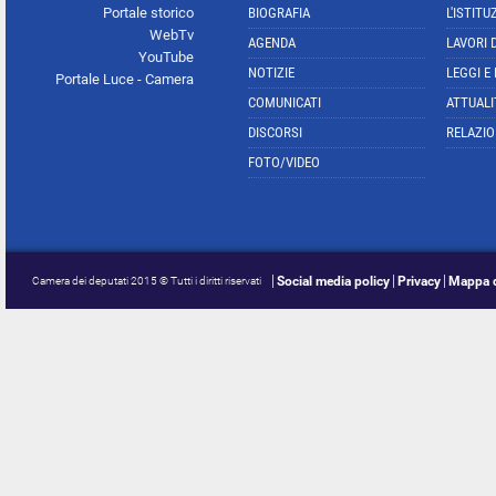
Portale storico
BIOGRAFIA
L'ISTITU
WebTv
AGENDA
LAVORI 
YouTube
NOTIZIE
LEGGI E
Portale Luce - Camera
COMUNICATI
ATTUALI
DISCORSI
RELAZIO
FOTO/VIDEO
Social media policy
Privacy
Mappa d
Camera dei deputati 2015 © Tutti i diritti riservati