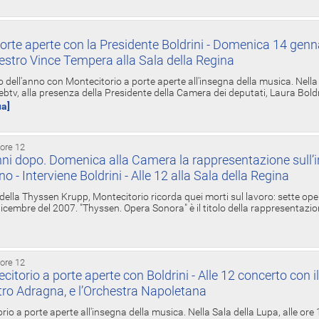
orte aperte con la Presidente Boldrini - Domenica 14 genn
estro Vince Tempera alla Sala della Regina
ell'anno con Montecitorio a porte aperte all'insegna della musica. Nella S
ebtv, alla presenza della Presidente della Camera dei deputati, Laura Boldrin
ua]
 ore 12
ni dopo. Domenica alla Camera la rappresentazione sull’i
ino - Interviene Boldrini - Alle 12 alla Sala della Regina
 della Thyssen Krupp, Montecitorio ricorda quei morti sul lavoro: sette ope
 6 dicembre del 2007. "Thyssen. Opera Sonora" è il titolo della rappresentazi
 ore 12
torio a porte aperte con Boldrini - Alle 12 concerto con i
tro Adragna, e l’Orchestra Napoletana
rio a porte aperte all'insegna della musica. Nella Sala della Lupa, alle ore 