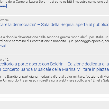
ente della Camera, Laura Boldrini, si sono esibiti il maestro campione de
inua]
ottobre
re la democrazia” – Sala della Regina, aperta al pubblico
zia dopo la devastazione della seconda guerra mondiale fu per l'Italia un
inario cammino di ricostruzione e rinascita. Quel passaggio epocale, s
inua]
 ore 12
torio a porte aperte con Boldrini - Edizione dedicata all
11 concerto Banda Musicale della Marina Militare in piazz
Irma Bandiera, partigiana medaglia d'oro al valor militare, l'edizione di Mo
. Un ricordo, trasmesso in diretta sulla webtv, si è svolto alle 12 nella Sa