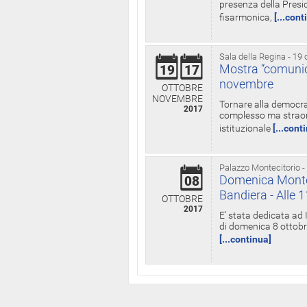
presenza della Presid
fisarmonica,
[...cont
Sala della Regina - 19 
Mostra “comunica
19
17
novembre
OTTOBRE
NOVEMBRE
Tornare alla democra
2017
complesso ma straord
istituzionale
[...cont
Palazzo Montecitorio -
Domenica Monteci
08
Bandiera - Alle 
OTTOBRE
2017
E' stata dedicata ad 
di domenica 8 ottobre
[...continua]