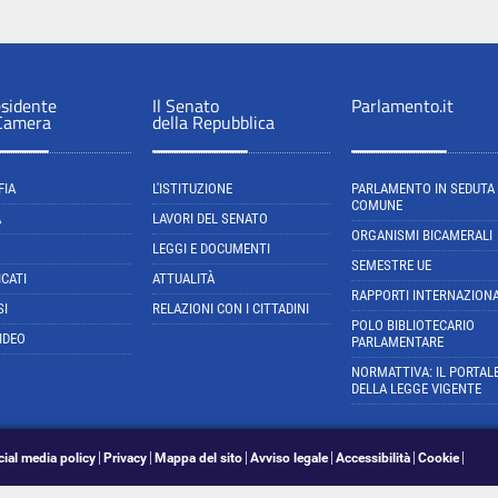
esidente
Il Senato
Parlamento.it
 Camera
della Repubblica
FIA
L'ISTITUZIONE
PARLAMENTO IN SEDUTA
COMUNE
A
LAVORI DEL SENATO
ORGANISMI BICAMERALI
LEGGI E DOCUMENTI
SEMESTRE UE
CATI
ATTUALITÀ
RAPPORTI INTERNAZIONA
SI
RELAZIONI CON I CITTADINI
POLO BIBLIOTECARIO
IDEO
PARLAMENTARE
NORMATTIVA: IL PORTAL
DELLA LEGGE VIGENTE
cial media policy
Privacy
Mappa del sito
Avviso legale
Accessibilità
Cookie