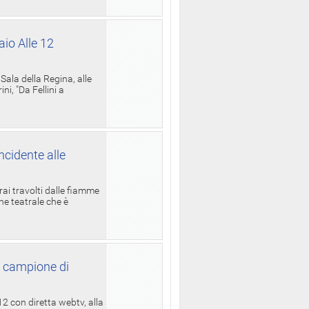
aio Alle 12
ala della Regina, alle
i, "Da Fellini a
ncidente alle
rai travolti dalle fiamme
one teatrale che è
l campione di
12 con diretta webtv, alla