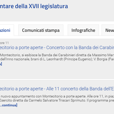
ntare della XVII legislatura
azioni
Comunicati stampa
Infografiche
News
 ore 11
torio a porte aperte - Concerto con la Banda dei Carabin
a Montecitorio, si esibisce la Banda dei Carabinieri diretta da Massimo Mar
dell'Inno nazionale, brani di L. Leonhardt (Principe Eugenio); V. Borgia (F
a]
torio a porte aperte - Alle 11 concerto della Banda dell’E
nuovo appuntamento con Montecitorio a porte aperte. Alle ore 11, in piaz
'Esercito diretta da Carmelo Salvatore Triscari Sprimuto. Il programma pr
...continua]