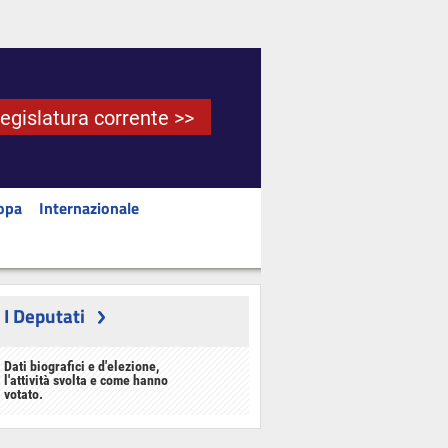
Legislatura corrente >>
opa
Internazionale
I Deputati
Dati biografici e d'elezione,
l'attività svolta e come hanno
votato.