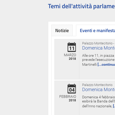
Temi dell'attività parlame
Notizie
Eventi e manifest
Palazzo Montecitorio -
Domenica Monteci
11
MARZO
Alle ore 11, in piazz
2018
prevede l'esecuzione 
Martinelli
[...continu
Palazzo Montecitorio
Domenica Monteci
04
FEBBRAIO
Domenica 4 febbraio 
2018
esibirà la Banda dell
dell'Inno nazionale,
[