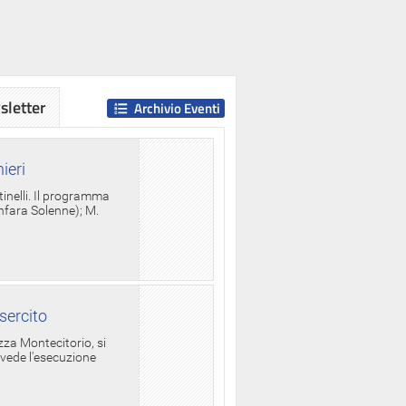
letter
Archivio Eventi
ieri
tinelli. Il programma
anfara Solenne); M.
sercito
za Montecitorio, si
evede l'esecuzione