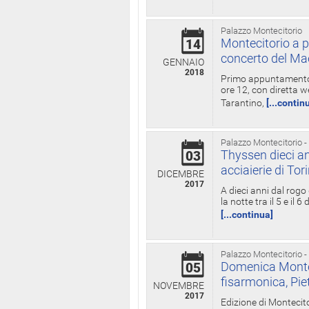
Palazzo Montecitorio
Montecitorio a p
14
concerto del Ma
GENNAIO
2018
Primo appuntamento d
ore 12, con diretta w
Tarantino,
[...contin
Palazzo Montecitorio -
Thyssen dieci an
03
acciaierie di Tor
DICEMBRE
2017
A dieci anni dal rogo
la notte tra il 5 e il
[...continua]
Palazzo Montecitorio -
Domenica Monteci
05
fisarmonica, Pie
NOVEMBRE
2017
Edizione di Montecito