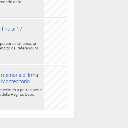
l mondo della
 fino al 17
 percorso faticoso, un
candito dal referendum
a memoria di Irma
a Montecitorio
ntecitorio a porte aperte
la della Regina. Dopo