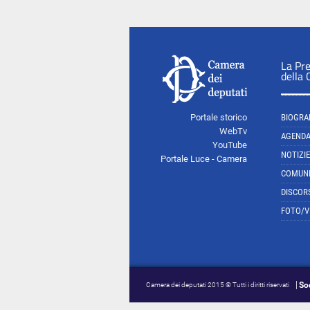
La Pr
della
Portale storico
BIOGRA
WebTv
AGEND
YouTube
NOTIZIE
Portale Luce - Camera
COMUNI
DISCOR
FOTO/V
So
Camera dei deputati 2015 © Tutti i diritti riservati