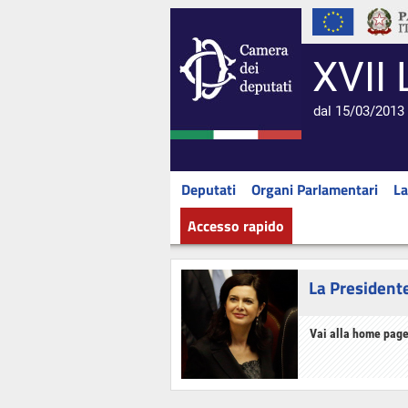
XVII 
dal 15/03/2013 
Deputati
Organi Parlamentari
La
Accesso rapido
La President
Vai alla home page