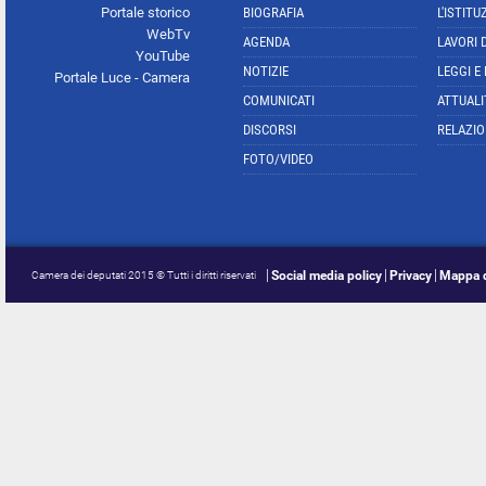
Portale storico
BIOGRAFIA
L'ISTITU
WebTv
AGENDA
LAVORI 
YouTube
NOTIZIE
LEGGI E
Portale Luce - Camera
COMUNICATI
ATTUALI
DISCORSI
RELAZIO
FOTO/VIDEO
Social media policy
Privacy
Mappa d
Camera dei deputati 2015 © Tutti i diritti riservati