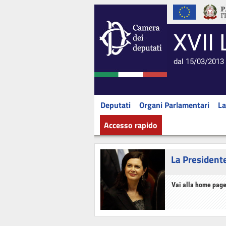
XVII 
dal 15/03/2013 
Deputati
Organi Parlamentari
La
Accesso rapido
La President
Vai alla home page