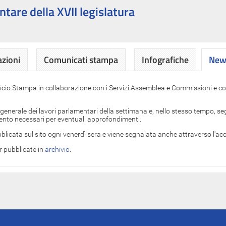
ntare della XVII legislatura
azioni
Comunicati stampa
Infografiche
News
News
ficio Stampa in collaborazione con i Servizi Assemblea e Commissioni e con
 generale dei lavori parlamentari della settimana e, nello stesso tempo, segn
imento necessari per eventuali approfondimenti.
blicata sul sito ogni venerdì sera e viene segnalata anche attraverso l'a
er pubblicate in
archivio
.