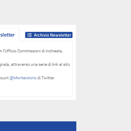
letter
letter
Archivio Newsletter
 l'Ufficio Commissioni di inchiesta,
ala, attraverso una serie di link al sito
ccount
@Montecitorio
di Twitter.