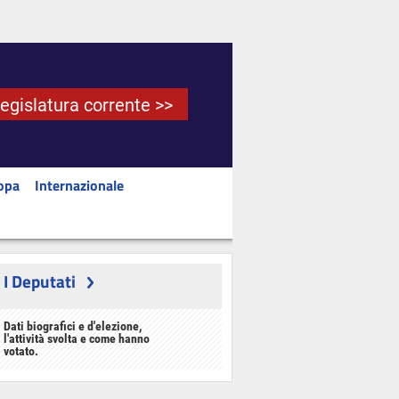
Legislatura corrente >>
opa
Internazionale
I Deputati
Dati biografici e d'elezione,
l'attività svolta e come hanno
votato.