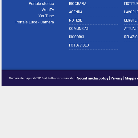
Portale storico
BIOGRAFIA
L'ISTITU
WebTv
AGENDA
LAVORI 
YouTube
NOTIZIE
LEGGI E
Portale Luce - Camera
COMUNICATI
ATTUALI
DISCORSI
RELAZIO
FOTO/VIDEO
Social media policy
Privacy
Mappa d
Camera dei deputati 2015 © Tutti i diritti riservati