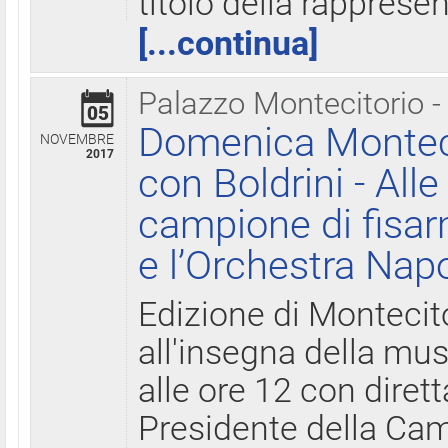
titolo della rapprese
[...continua]
Palazzo Montecitorio -
05
Domenica Monteci
NOVEMBRE
2017
con Boldrini - All
campione di fisar
e l’Orchestra Nap
Edizione di Montecit
all'insegna della mus
alle ore 12 con diret
Presidente della Came