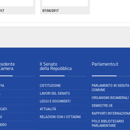
017
07/04/2017
esidente
Il Senato
Parlamento.it
 Camera
della Repubblica
FIA
L'ISTITUZIONE
PARLAMENTO IN SEDUTA
COMUNE
A
LAVORI DEL SENATO
ORGANISMI BICAMERALI
LEGGI E DOCUMENTI
SEMESTRE UE
CATI
ATTUALITÀ
RAPPORTI INTERNAZIONA
SI
RELAZIONI CON I CITTADINI
POLO BIBLIOTECARIO
IDEO
PARLAMENTARE