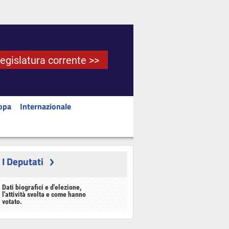
Legislatura corrente >>
opa
Internazionale
I Deputati
Dati biografici e d'elezione,
l'attività svolta e come hanno
votato.