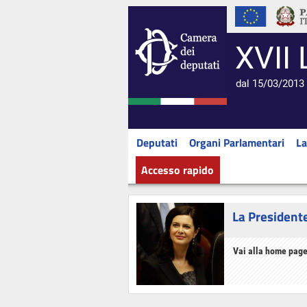
XVII 
dal 15/03/2013 
Deputati
Organi Parlamentari
La
Accesso rapido
La President
Vai alla home page