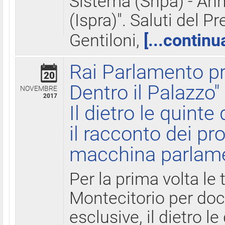
Sistema (Snpa) - Ann
(Ispra)". Saluti del P
Gentiloni,
[...continu
Rai Parlamento pr
20
Dentro il Palazzo"
NOVEMBRE
2017
Il dietro le quint
il racconto dei pro
macchina parlam
Per la prima volta le
Montecitorio per do
esclusive, il dietro le