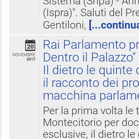
Sistema (Snpa) - Ann
(Ispra)". Saluti del P
Gentiloni,
[...continu
Rai Parlamento pr
20
Dentro il Palazzo"
NOVEMBRE
2017
Il dietro le quint
il racconto dei pro
macchina parlam
Per la prima volta le
Montecitorio per do
esclusive, il dietro le