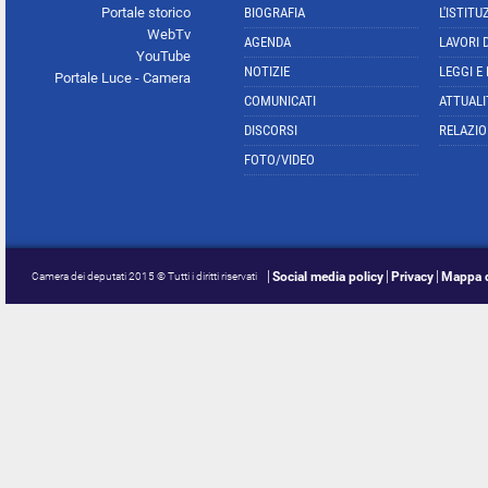
Portale storico
BIOGRAFIA
L'ISTITU
WebTv
AGENDA
LAVORI 
YouTube
NOTIZIE
LEGGI E
Portale Luce - Camera
COMUNICATI
ATTUALI
DISCORSI
RELAZIO
FOTO/VIDEO
Social media policy
Privacy
Mappa d
Camera dei deputati 2015 © Tutti i diritti riservati